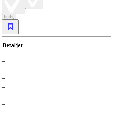
loading
Detaljer
...
...
...
...
...
...
...