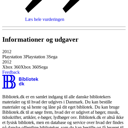
Læs hele vurderingen
Informationer og udgaver
2012
Playstation 3
Playstation 3
Sega
2012
Xbox 360
Xbox 360
Sega
Feedback
Bibliotek.dk er en samlet indgang til alle danske bibliotekers
materialer og til hvad der udgives i Danmark. Du kan bestille
materialer og så hente og låne på dit eget bibliotek. Du kan bruge
Bibliotek.dk til at søge frem, hvad der er udgivet af bøger, musik,
tidsskrifter, artikler, e-bøger, lydbøger osv. Bibliotek.dk er altså ikke
et fysisk bibliotek, men en database og service over hvad der findes
på danske offentlige biblioteker, som du kan bestille og få leveret til