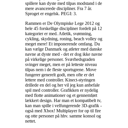
spillere kan dyste med tilpas modstand i de
mere avancerede discipliner. Fra 7 år.
Sproget er engelsk. PEGI: 3
.
Rammen er De Olympiske Lege 2012 og
hele 45 forskellige discipliner fordelt på 12
kategorier er med. Atletik, svømning,
cykling, skydning, roning, beach volley og
meget mere! Et imponerende omfang. Du
kan vælge Danmark og atleter med danske
navne at dyste med - det er dog ikke navne
på virkelige personer. Sværhedsgraden
svinger meget, men er på letteste niveau
tilpas nem i de fleste sportsgrene. Move
fungerer generelt godt, men ofte er det
lettere med controller. Kinect-styringen
drillede en del og her vil jeg kun anbefale
spil med controller. Grafikken er nydelig
med flotte animationer og et gennemført
lækkert design. Har man et kompatibelt tv,
kan man spille i velfungerende 3D-grafik -
også med Xbox! Multiplayer for op til fire
og otte personer på hhv. samme konsol og
nettet
.