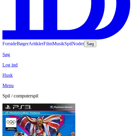
Forside
Bøger
Artikler
Film
Musik
Spil
Noder
Søg
Søg
Log ind
Husk
Menu
Spil / computerspil