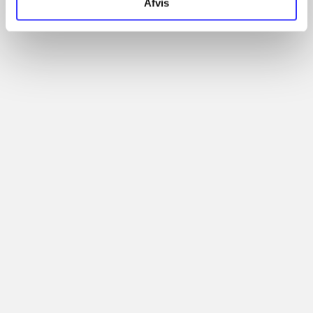
Afvis
Artikler med samme emner
Fra
Artikler
Alle registrerede artikler fordelt på udgivelser
...
...
...
...