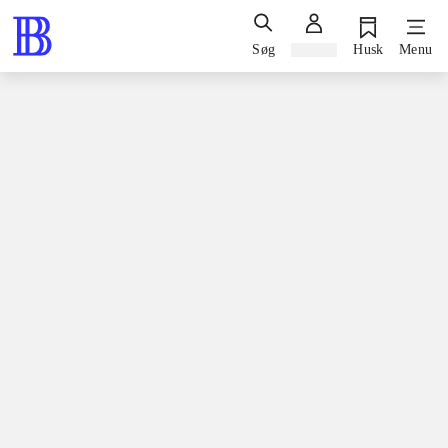
Søg
Log ind
Husk
Menu
Bøger / faglitteratur