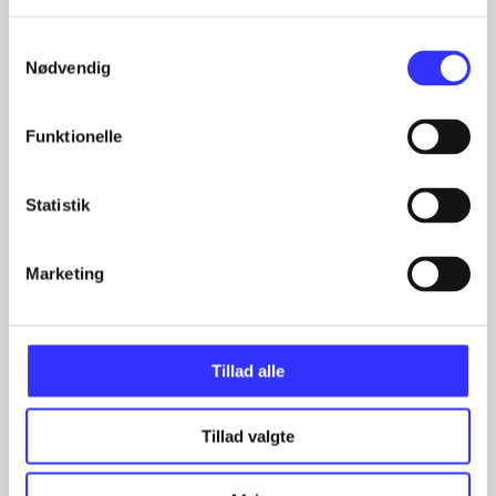
heste
børnebøger
ridning
hestesygdomme
vokal
sygdomme
hestesport
træning
skolebøger
hesteavl
Samtykkevalg
Nødvendig
Funktionelle
Statistik
Tidsskrift
Artiklen er en del af
Marketing
lorem ipsum dolor sit amet ...
Tidsskrift
Tillad alle
Artiklerne i
handler ofte om
Tillad valgte