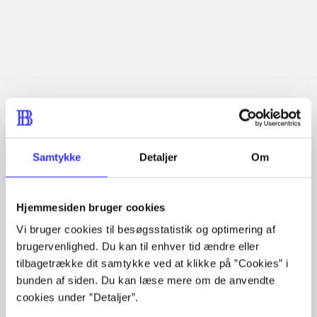
Emneord
historie
kulturhistorie
London
England
Samtykke
Detaljer
Om
Hjemmesiden bruger cookies
Vi bruger cookies til besøgsstatistik og optimering af
brugervenlighed. Du kan til enhver tid ændre eller
tilbagetrække dit samtykke ved at klikke på ”Cookies” i
Lignende emneord
bunden af siden. Du kan læse mere om de anvendte
cookies under ”Detaljer”.
Spring over