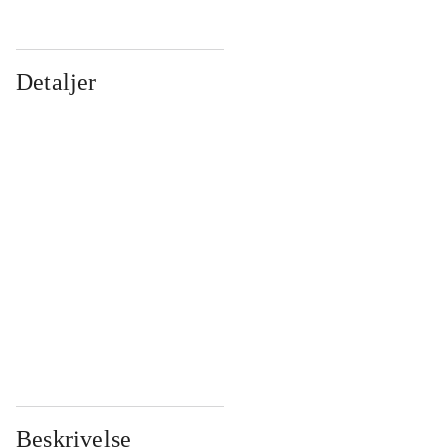
Detaljer
...
...
...
...
...
...
...
...
...
...
...
...
Beskrivelse