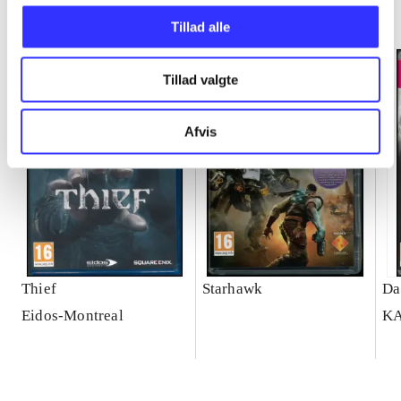
Minder om
Tillad alle
Tillad valgte
Afvis
Thief
Starhawk
Da
Eidos-Montreal
K