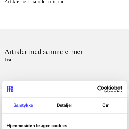
Artiklerne i
handler ofte om
Artikler med samme emner
Fra
Samtykke
Detaljer
Om
Artikler
Alle registrerede artikler fordelt på udgivelser
Hjemmesiden bruger cookies