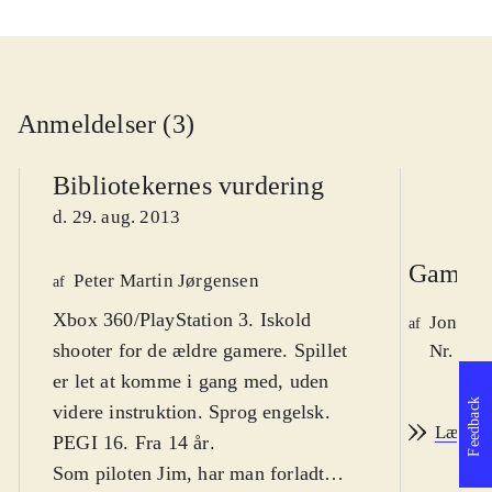
Anmeldelser (3)
Bibliotekernes vurdering
d. 29. aug. 2013
Game r
Peter Martin Jørgensen
af
Xbox 360/PlayStation 3. Iskold
Jonas 
af
shooter for de ældre gamere. Spillet
Nr. 138
er let at komme i gang med, uden
Feedback
videre instruktion. Sprog engelsk.
Læs an
PEGI 16. Fra 14 år
.
Som piloten Jim, har man forladt