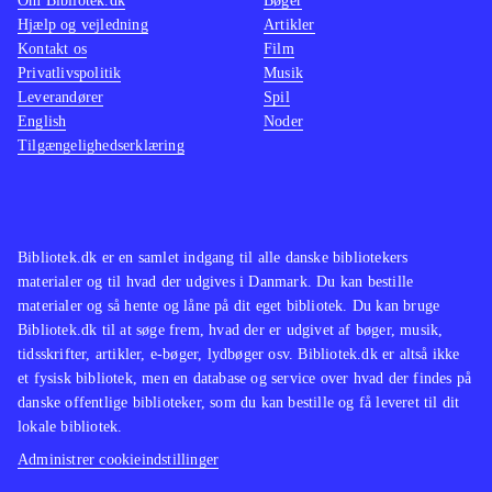
Om Bibliotek.dk
Bøger
spændende spil der skaber en fin
Hjælp og vejledning
Artikler
spiloplevelse, dog uden at sprænge
Kontakt os
Film
nogen skala. Mangler man iskolde og
Privatlivspolitik
Musik
Leverandører
Spil
ugæstfri planeter i spilsamlingen er
English
Noder
dette ikke et dårlig bud
.
Tilgængelighedserklæring
Bibliotek.dk er en samlet indgang til alle danske bibliotekers
materialer og til hvad der udgives i Danmark. Du kan bestille
materialer og så hente og låne på dit eget bibliotek. Du kan bruge
Bibliotek.dk til at søge frem, hvad der er udgivet af bøger, musik,
tidsskrifter, artikler, e-bøger, lydbøger osv. Bibliotek.dk er altså ikke
et fysisk bibliotek, men en database og service over hvad der findes på
danske offentlige biblioteker, som du kan bestille og få leveret til dit
lokale bibliotek.
Administrer cookieindstillinger