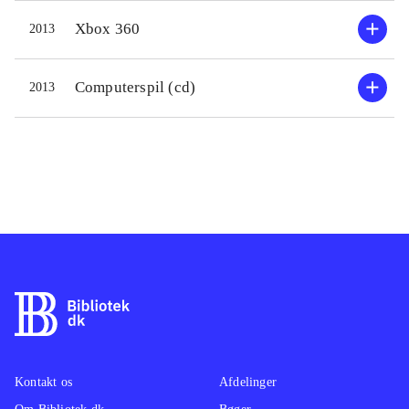
Heldigvis er man bevæbnet til
Xbox 360
2013
tænderne. Missionerne består af lige
dele skyden og løse diverse opgaver i
kampen for overlevelse på den
Computerspil (cd)
2013
ugæstfrie planet. Banerne bærer præg
af linearitet, men er flotte, fyldte med
is og slimede monstre. Grafikken
tegner et flot billede af en iskold
planet. Dog er der enkelte grafikfejl.
Lydsiden er filmisk, og især
stemmeskuespillet fungerer godt, og
historien og bipersonerne er
troværdige
.
Plot- og spilmæssigt minder spillet en
del om James Cameron's Avatar
.
Kontakt os
Afdelinger
Lost Planet 3 er et veludført og