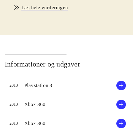
jorden og rejst til den fjerne isplanet
Læs hele vurderingen
EDN III, for at arbejde som
lejesvend. Arbejdet består i at samle
dyrebar termisk energi, men desværre
er planeten befolket af insektlignende
væsener, som skal bekæmpes.
Udgangspunktet for ens
tilstedeværelse er en base, hvor der
Informationer og udgaver
er mulighed for at købe våben,
opgradere og vælge missioner.
Playstation 3
2013
Bevæger man sig udenfor foregår det
i en kæmpestor mech-robot, der
fungerer som tranport og
Xbox 360
2013
gravemaskine. Det er som regel når
man forlader mech'en, at planetens
Xbox 360
2013
uvenlige beboere dukker op.