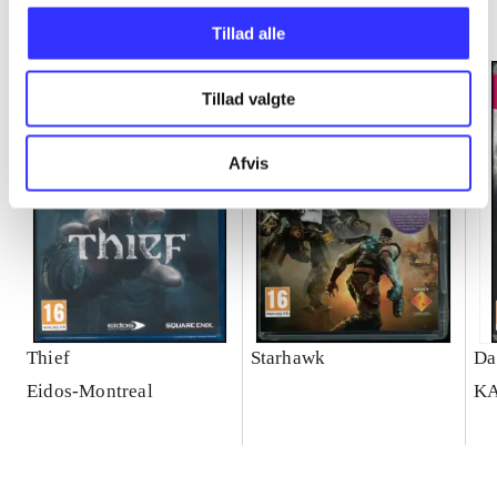
Minder om
Tillad alle
Tillad valgte
Afvis
Thief
Starhawk
Da
Eidos-Montreal
K