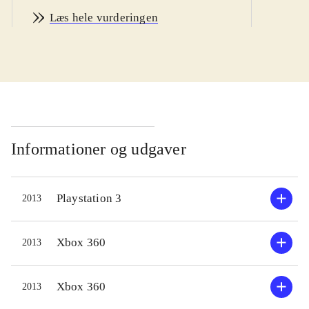
jorden og rejst til den fjerne isplanet
Læs hele vurderingen
EDN III, for at arbejde som
lejesvend. Arbejdet består i at samle
dyrebar termisk energi, men desværre
er planeten befolket af insektlignende
væsener, som skal bekæmpes.
Udgangspunktet for ens
tilstedeværelse er en base, hvor der
Informationer og udgaver
er mulighed for at købe våben,
opgradere og vælge missioner.
Playstation 3
2013
Bevæger man sig udenfor foregår det
i en kæmpestor mech-robot, der
fungerer som tranport og
Xbox 360
2013
gravemaskine. Det er som regel når
man forlader mech'en, at planetens
Xbox 360
2013
uvenlige beboere dukker op.