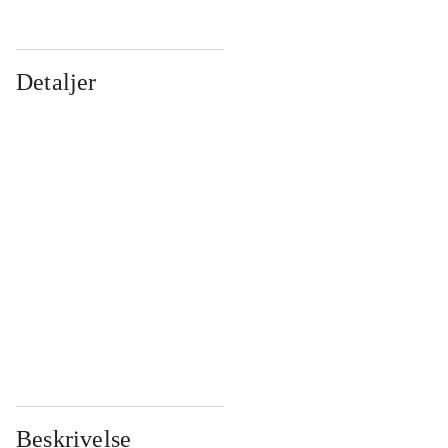
Detaljer
...
...
...
...
...
...
...
...
...
...
...
...
Beskrivelse