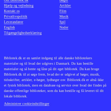
Om Bibliotek.dk
Bøger
spændende spil der skaber en fin
Hjælp og vejledning
Artikler
spiloplevelse, dog uden at sprænge
Kontakt os
Film
nogen skala. Mangler man iskolde og
Privatlivspolitik
Musik
Leverandører
Spil
ugæstfri planeter i spilsamlingen er
English
Noder
dette ikke et dårlig bud
.
Tilgængelighedserklæring
Bibliotek.dk er en samlet indgang til alle danske bibliotekers
materialer og til hvad der udgives i Danmark. Du kan bestille
materialer og så hente og låne på dit eget bibliotek. Du kan bruge
Bibliotek.dk til at søge frem, hvad der er udgivet af bøger, musik,
tidsskrifter, artikler, e-bøger, lydbøger osv. Bibliotek.dk er altså ikke
et fysisk bibliotek, men en database og service over hvad der findes på
danske offentlige biblioteker, som du kan bestille og få leveret til dit
lokale bibliotek.
Administrer cookieindstillinger