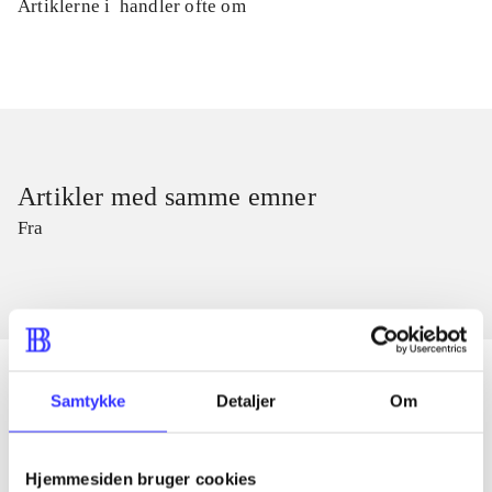
Artiklerne i
handler ofte om
Artikler med samme emner
Fra
Samtykke
Detaljer
Om
Artikler
Alle registrerede artikler fordelt på udgivelser
Hjemmesiden bruger cookies