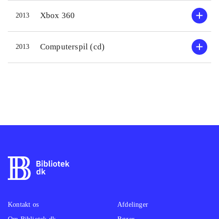
Heldigvis er man bevæbnet til
Xbox 360
2013
tænderne. Missionerne består af lige
dele skyden og løse diverse opgaver i
kampen for overlevelse på den
Computerspil (cd)
2013
ugæstfrie planet. Banerne bærer præg
af linearitet, men er flotte, fyldte med
is og slimede monstre. Grafikken
tegner et flot billede af en iskold
planet. Dog er der enkelte grafikfejl.
Lydsiden er filmisk, og især
stemmeskuespillet fungerer godt, og
historien og bipersonerne er
troværdige
.
Plot- og spilmæssigt minder spillet en
del om James Cameron's Avatar
.
Kontakt os
Afdelinger
Lost Planet 3 er et veludført og