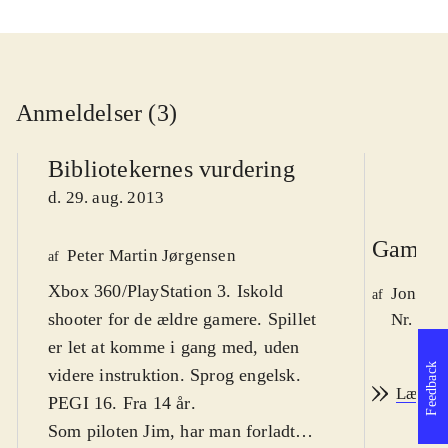
Anmeldelser (3)
Bibliotekernes vurdering
d. 29. aug. 2013
Game r
Peter Martin Jørgensen
af
Xbox 360/PlayStation 3. Iskold
Jonas 
af
shooter for de ældre gamere. Spillet
Nr. 138
er let at komme i gang med, uden
Feedback
videre instruktion. Sprog engelsk.
Læs an
PEGI 16. Fra 14 år
.
Som piloten Jim, har man forladt