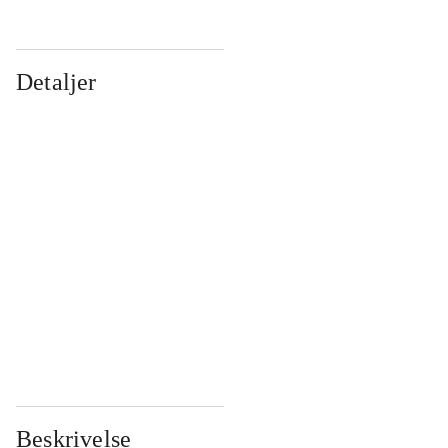
Detaljer
...
...
...
...
...
...
...
...
...
...
...
...
Beskrivelse