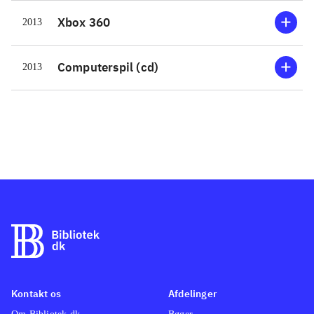
Heldigvis er man bevæbnet til
Xbox 360
2013
tænderne. Missionerne består af lige
dele skyden og løse diverse opgaver i
kampen for overlevelse på den
Computerspil (cd)
2013
ugæstfrie planet. Banerne bærer præg
af linearitet, men er flotte, fyldte med
is og slimede monstre. Grafikken
tegner et flot billede af en iskold
planet. Dog er der enkelte grafikfejl.
Lydsiden er filmisk, og især
stemmeskuespillet fungerer godt, og
historien og bipersonerne er
troværdige
.
Plot- og spilmæssigt minder spillet en
del om James Cameron's Avatar
.
Kontakt os
Afdelinger
Lost Planet 3 er et veludført og