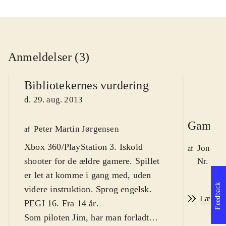
Anmeldelser (3)
Bibliotekernes vurdering
d. 29. aug. 2013
Game r
Peter Martin Jørgensen
af
Xbox 360/PlayStation 3. Iskold
Jonas 
af
shooter for de ældre gamere. Spillet
Nr. 138
er let at komme i gang med, uden
Feedback
videre instruktion. Sprog engelsk.
Læs an
PEGI 16. Fra 14 år
.
Som piloten Jim, har man forladt