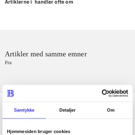
Artiklerne i
handler ofte om
Artikler med samme emner
Fra
Samtykke
Detaljer
Om
Artikler
Alle registrerede artikler fordelt på udgivelser
Hjemmesiden bruger cookies