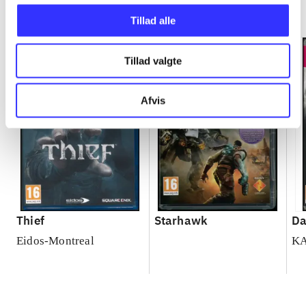
Minder om
Tillad alle
Tillad valgte
Afvis
Thief
Starhawk
Da
Eidos-Montreal
K