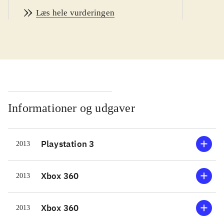
jorden og rejst til den fjerne isplanet
Læs hele vurderingen
EDN III, for at arbejde som
lejesvend. Arbejdet består i at samle
dyrebar termisk energi, men desværre
er planeten befolket af insektlignende
væsener, som skal bekæmpes.
Udgangspunktet for ens
tilstedeværelse er en base, hvor der
Informationer og udgaver
er mulighed for at købe våben,
opgradere og vælge missioner.
Playstation 3
2013
Bevæger man sig udenfor foregår det
i en kæmpestor mech-robot, der
fungerer som tranport og
Xbox 360
2013
gravemaskine. Det er som regel når
man forlader mech'en, at planetens
Xbox 360
2013
uvenlige beboere dukker op.