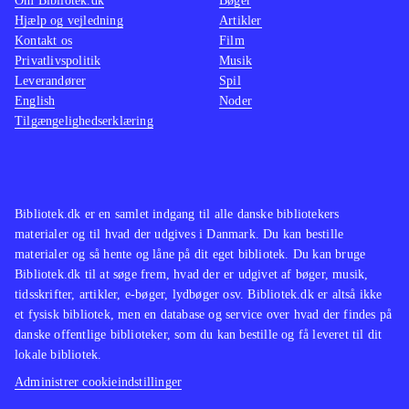
Om Bibliotek.dk
Bøger
spændende spil der skaber en fin
Hjælp og vejledning
Artikler
spiloplevelse, dog uden at sprænge
Kontakt os
Film
nogen skala. Mangler man iskolde og
Privatlivspolitik
Musik
Leverandører
Spil
ugæstfri planeter i spilsamlingen er
English
Noder
dette ikke et dårlig bud
.
Tilgængelighedserklæring
Bibliotek.dk er en samlet indgang til alle danske bibliotekers
materialer og til hvad der udgives i Danmark. Du kan bestille
materialer og så hente og låne på dit eget bibliotek. Du kan bruge
Bibliotek.dk til at søge frem, hvad der er udgivet af bøger, musik,
tidsskrifter, artikler, e-bøger, lydbøger osv. Bibliotek.dk er altså ikke
et fysisk bibliotek, men en database og service over hvad der findes på
danske offentlige biblioteker, som du kan bestille og få leveret til dit
lokale bibliotek.
Administrer cookieindstillinger