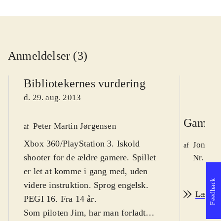
Anmeldelser (3)
Bibliotekernes vurdering
d. 29. aug. 2013
Game r
Peter Martin Jørgensen
af
Xbox 360/PlayStation 3. Iskold
Jonas 
af
shooter for de ældre gamere. Spillet
Nr. 138
er let at komme i gang med, uden
Feedback
videre instruktion. Sprog engelsk.
Læs an
PEGI 16. Fra 14 år
.
Som piloten Jim, har man forladt