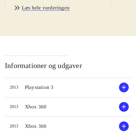
jorden og rejst til den fjerne isplanet
Læs hele vurderingen
EDN III, for at arbejde som
lejesvend. Arbejdet består i at samle
dyrebar termisk energi, men desværre
er planeten befolket af insektlignende
væsener, som skal bekæmpes.
Udgangspunktet for ens
tilstedeværelse er en base, hvor der
Informationer og udgaver
er mulighed for at købe våben,
opgradere og vælge missioner.
Playstation 3
2013
Bevæger man sig udenfor foregår det
i en kæmpestor mech-robot, der
fungerer som tranport og
Xbox 360
2013
gravemaskine. Det er som regel når
man forlader mech'en, at planetens
Xbox 360
2013
uvenlige beboere dukker op.