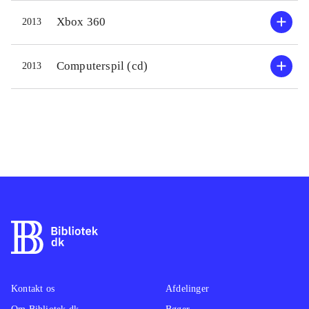
Heldigvis er man bevæbnet til
Xbox 360
2013
tænderne. Missionerne består af lige
dele skyden og løse diverse opgaver i
kampen for overlevelse på den
Computerspil (cd)
2013
ugæstfrie planet. Banerne bærer præg
af linearitet, men er flotte, fyldte med
is og slimede monstre. Grafikken
tegner et flot billede af en iskold
planet. Dog er der enkelte grafikfejl.
Lydsiden er filmisk, og især
stemmeskuespillet fungerer godt, og
historien og bipersonerne er
troværdige
.
Plot- og spilmæssigt minder spillet en
del om James Cameron's Avatar
.
Kontakt os
Afdelinger
Lost Planet 3 er et veludført og