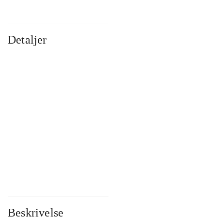
Detaljer
...
...
...
...
...
...
...
...
...
...
...
...
Beskrivelse