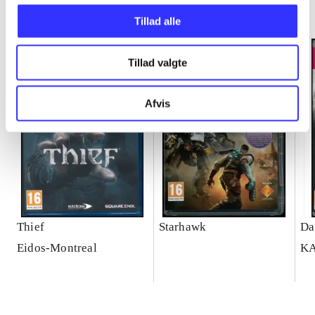
Minder om
Tillad alle
Tillad valgte
Afvis
Thief
Starhawk
Da
Eidos-Montreal
K