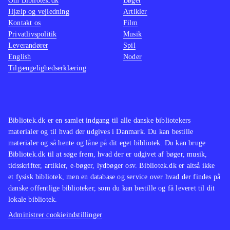
Om Bibliotek.dk
Bøger
spændende spil der skaber en fin
Hjælp og vejledning
Artikler
spiloplevelse, dog uden at sprænge
Kontakt os
Film
nogen skala. Mangler man iskolde og
Privatlivspolitik
Musik
Leverandører
Spil
ugæstfri planeter i spilsamlingen er
English
Noder
dette ikke et dårlig bud
.
Tilgængelighedserklæring
Bibliotek.dk er en samlet indgang til alle danske bibliotekers
materialer og til hvad der udgives i Danmark. Du kan bestille
materialer og så hente og låne på dit eget bibliotek. Du kan bruge
Bibliotek.dk til at søge frem, hvad der er udgivet af bøger, musik,
tidsskrifter, artikler, e-bøger, lydbøger osv. Bibliotek.dk er altså ikke
et fysisk bibliotek, men en database og service over hvad der findes på
danske offentlige biblioteker, som du kan bestille og få leveret til dit
lokale bibliotek.
Administrer cookieindstillinger