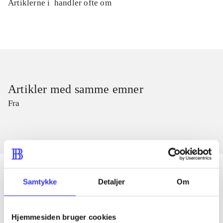
Artiklerne i
handler ofte om
Artikler med samme emner
Fra
Samtykke
Detaljer
Om
Artikler
Alle registrerede artikler fordelt på udgivelser
Hjemmesiden bruger cookies