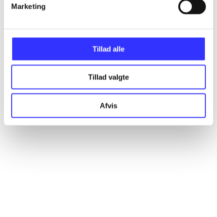
Marketing
Artikler
Alle registrerede artikler fordelt på udgivelser
Tillad alle
...
Tillad valgte
...
Afvis
...
...
...