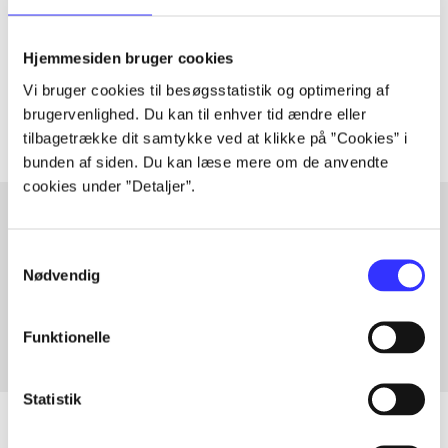
lorem ipsum dolor sit amet ...
Tidsskrift
Hjemmesiden bruger cookies
Artiklerne i
handler ofte om
Vi bruger cookies til besøgsstatistik og optimering af
brugervenlighed. Du kan til enhver tid ændre eller
tilbagetrække dit samtykke ved at klikke på ”Cookies” i
bunden af siden. Du kan læse mere om de anvendte
cookies under ”Detaljer”.
Samtykkevalg
Artikler med samme emner
Nødvendig
Fra
Funktionelle
Statistik