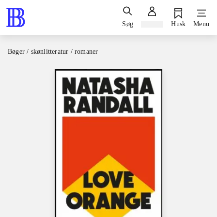
Søg
Log ind
Husk
Menu
Bøger / skønlitteratur / romaner