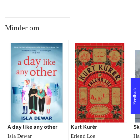
Minder om
Feedback
A day like any other
Kurt Kurér
Sk
Isla Dewar
Erlend Loe
Ha