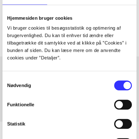
lorem ipsum dolor sit amet ...
Tidsskrift
Hjemmesiden bruger cookies
Artiklerne i
handler ofte om
Vi bruger cookies til besøgsstatistik og optimering af
brugervenlighed. Du kan til enhver tid ændre eller
tilbagetrække dit samtykke ved at klikke på ”Cookies” i
bunden af siden. Du kan læse mere om de anvendte
cookies under ”Detaljer”.
Samtykkevalg
Artikler med samme emner
Nødvendig
Fra
Funktionelle
Statistik