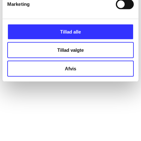
Marketing
Artikler
Alle registrerede artikler fordelt på udgivelser
Tillad alle
...
Tillad valgte
...
Afvis
...
...
...