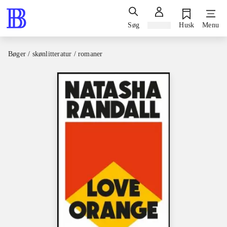
Søg
Log ind
Husk
Menu
Bøger / skønlitteratur / romaner