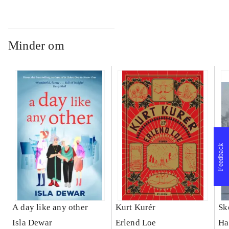
Minder om
Feedback
A day like any other
Kurt Kurér
Sk
Isla Dewar
Erlend Loe
Ha