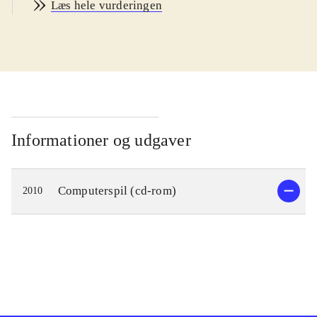
Læs hele vurderingen
midaldrende Mary genoplever de
lykkelige år med sin første mand
John gennem nogle gamle breve, som
på mystisk vis dukker op i postkassen
efter den ny ægtemands begravelse.
De ukendte kærlighedsbreve fra John
spredes nu i hele huset af et vindstød,
Informationer og udgaver
og efterhånden som det lykkedes
Mary at finde dem, genoplever hun
Computerspil (cd-rom)
2010
kærligheden og det første ægteskab
med John, der for mange år siden
forsvandt under krigen i Cambodja.
Gameplay er - udover nogle
indbyggede småspil - meget repetitivt
og består næsten udelukkende i at
finde skjulte genstande, notater og