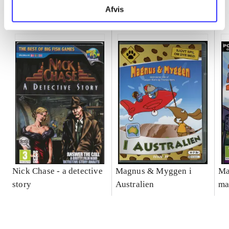
Minder om
Afvis
Nick Chase - a detective
Magnus & Myggen i
Ma
story
Australien
ma