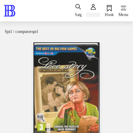
Søg
Log ind
Husk
Menu
Spil / computerspil