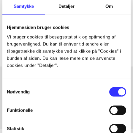
Artiklen er en del af
Samtykke
Detaljer
Om
lorem ipsum dolor sit amet ...
Hjemmesiden bruger cookies
Tidsskrift
Vi bruger cookies til besøgsstatistik og optimering af
Artiklerne i
handler ofte om
brugervenlighed. Du kan til enhver tid ændre eller
tilbagetrække dit samtykke ved at klikke på ”Cookies” i
bunden af siden. Du kan læse mere om de anvendte
cookies under ”Detaljer”.
Samtykkevalg
Artikler med samme emner
Nødvendig
Fra
Funktionelle
Statistik