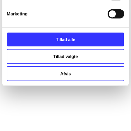
Marketing
Artikler
Alle registrerede artikler fordelt på udgivelser
Tillad alle
...
Tillad valgte
...
Afvis
...
...
...