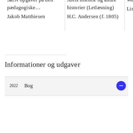
pædagogiske
historier (Letlæsning)
Li
diplomuddannelse :
Jakob Matthiesen
H.C. Andersen (f. 1805)
håndbog i akademisk
skrivning og
studieteknik
Informationer og udgaver
Bog
2022