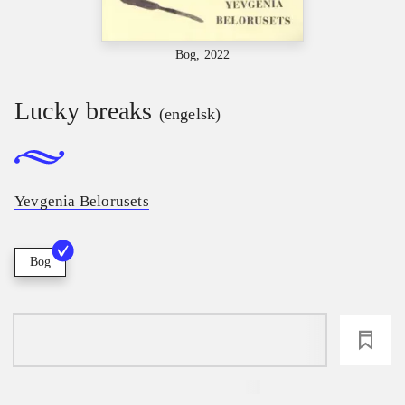
Bog, 2022
Lucky breaks
(engelsk)
Yevgenia Belorusets
Bog
loading