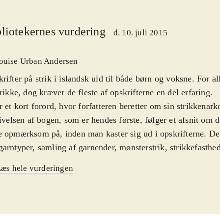
liotekernes vurdering
d. 10. juli 2015
ouise Urban Andersen
rifter på strik i islandsk uld til både børn og voksne. For al
trikke, dog kræver de fleste af opskrifterne en del erfaring
.
r et kort forord, hvor forfatteren beretter om sin strikkenar
livelsen af bogen, som er hendes første, følger et afsnit om 
 opmærksom på, inden man kaster sig ud i opskrifterne. Det 
arntyper, samling af garnender, mønsterstrik, strikkefasthe
ige arbejder. Derefter præsenteres opskrifterne illustreret m
æs hele vurderingen
typer, størrelser og strikkefasthed. Der er opskrifter på swea
 og voksne, vanter og en enkelt kjole. Ved hver opskrift er 
dan arbejdet monteres
.
ig inspirerende bog med lækre sweatere i islandsk uld. Der 