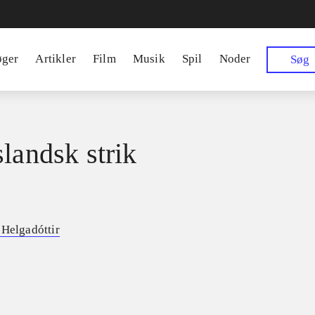
øger
Artikler
Film
Musik
Spil
Noder
Søg
slandsk strik
 Helgadóttir