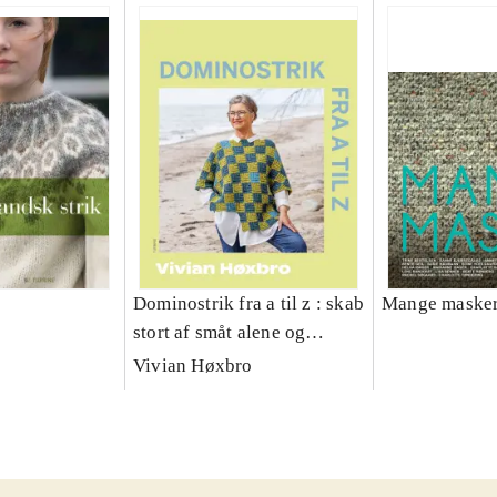
Dominostrik fra a til z : skab
Mange maske
stort af småt alene og
sammen med dine
Vivian Høxbro
strikkevenner