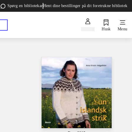
Spørg en bibliotekar
Hent dine bestillinger på dit foretrukne bibliotek
Log ind
Husk
Menu