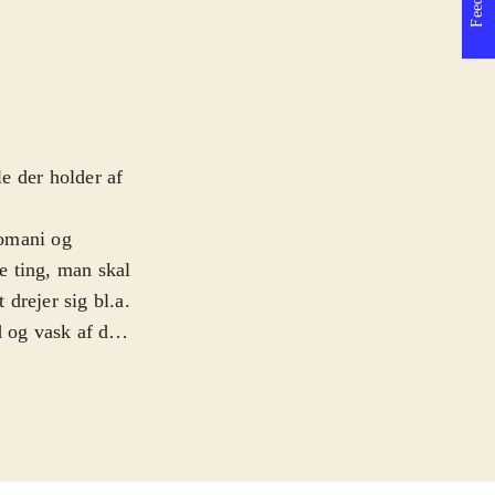
le der holder af
komani og
de ting, man skal
drejer sig bl.a.
d og vask af de
ed fotos,
tere til både
der angivelse af,
er god