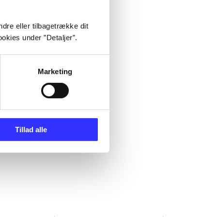
dre eller tilbagetrække dit
okies under ”Detaljer”.
Marketing
Tillad alle