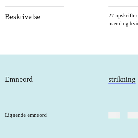
Beskrivelse
27 opskrifter
mænd og kvind
Emneord
strikning
Lignende emneord
heste
børn