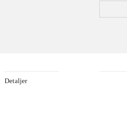
Detaljer
...
...
...
...