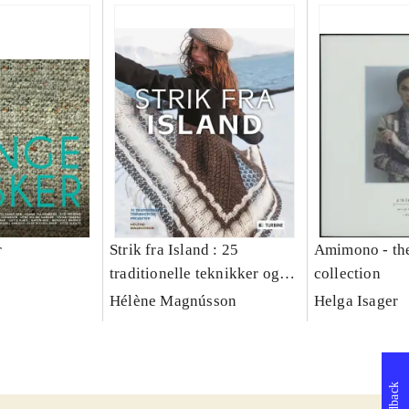
r
Strik fra Island : 25
Amimono - th
traditionelle teknikker og
collection
projekter
Hélène Magnússon
Helga Isager
Feedback