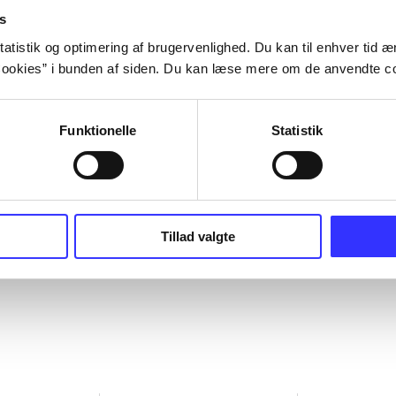
s
atistik og optimering af brugervenlighed. Du kan til enhver tid æn
ookies” i bunden af siden. Du kan læse mere om de anvendte co
Funktionelle
Statistik
Tillad valgte