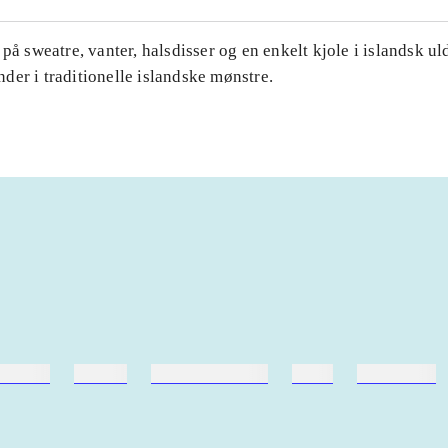
 på sweatre, vanter, halsdisser og en enkelt kjole i islandsk uld
er i traditionelle islandske mønstre.
ebøger
ridning
hestesygdomme
vokal
sygdomme