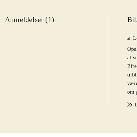
Anmeldelser (1)
Bib
L
af
Opsk
at s
Efte
tilb
være
om g
færd
L
garn
børn
hvor
Dejl