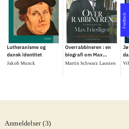
Feedback
Lutheranisme og
Overrabbineren : en
Jø
dansk identitet
biografi om Max
da
Friediger
pr
Jakob Munck
Martin Schwarz Lausten
Vi
Anmeldelser (3)