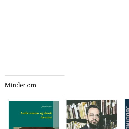
...
...
...
Minder om