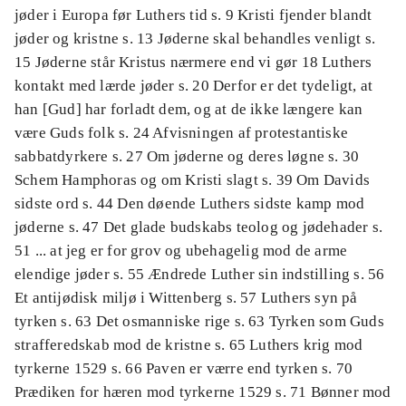
jøder i Europa før Luthers tid s. 9 Kristi fjender blandt
jøder og kristne s. 13 Jøderne skal behandles venligt s.
15 Jøderne står Kristus nærmere end vi gør 18 Luthers
kontakt med lærde jøder s. 20 Derfor er det tydeligt, at
han [Gud] har forladt dem, og at de ikke længere kan
være Guds folk s. 24 Afvisningen af protestantiske
sabbatdyrkere s. 27 Om jøderne og deres løgne s. 30
Schem Hamphoras og om Kristi slagt s. 39 Om Davids
sidste ord s. 44 Den døende Luthers sidste kamp mod
jøderne s. 47 Det glade budskabs teolog og jødehader s.
51 ... at jeg er for grov og ubehagelig mod de arme
elendige jøder s. 55 Ændrede Luther sin indstilling s. 56
Et antijødisk miljø i Wittenberg s. 57 Luthers syn på
tyrken s. 63 Det osmanniske rige s. 63 Tyrken som Guds
strafferedskab mod de kristne s. 65 Luthers krig mod
tyrkerne 1529 s. 66 Paven er værre end tyrken s. 70
Prædiken for hæren mod tyrkerne 1529 s. 71 Bønner mod