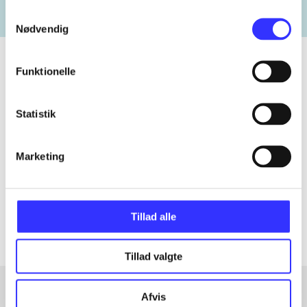
Samtykkevalg
Nødvendig
Funktionelle
Tidsskrift
Statistik
Artiklen er en del af
Marketing
lorem ipsum dolor sit amet ...
Tidsskrift
Artiklerne i
handler ofte om
Tillad alle
Tillad valgte
Afvis