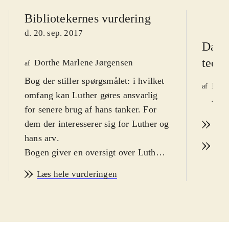
Bibliotekernes vurdering
d. 20. sep. 2017
Dansk
teolo
Dorthe Marlene Jørgensen
af
Bog der stiller spørgsmålet: i hvilket
Mona
af
omfang kan Luther gøres ansvarlig
Årg.
for senere brug af hans tanker. For
dem der interesserer sig for Luther og
Læs
hans arv
.
Læs
Bogen giver en oversigt over Luthers
holdninger til jødedom og jøder og til
Læs hele vurderingen
tyrkerne, som man kaldte muslimerne
på Luthers tid. Forholdet imellem
kristne og jøder før Luthers tid
beskrives og ikke mindst de