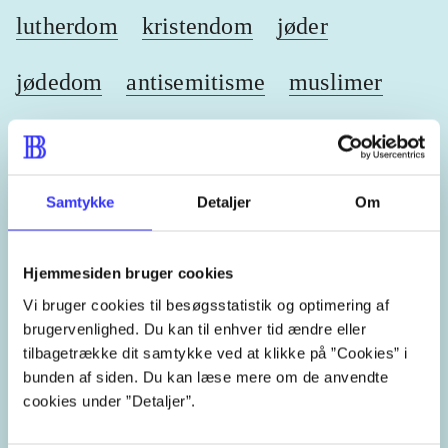
lutherdom
kristendom
jøder
jødedom
antisemitisme
muslimer
islam
islamofobi
historie
reformationen
Martin Luther
Samtykke
Detaljer
Om
1520'erne
1530'erne
1540'erne
Hjemmesiden bruger cookies
Vi bruger cookies til besøgsstatistik og optimering af
brugervenlighed. Du kan til enhver tid ændre eller
tilbagetrække dit samtykke ved at klikke på ”Cookies” i
Lignende emneord
bunden af siden. Du kan læse mere om de anvendte
cookies under ”Detaljer”.
heste
børnebøger
ridning
hestesygdomme
vokal