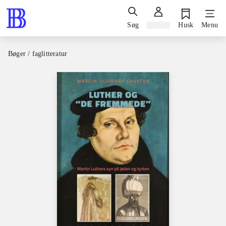
Søg
Log ind
Husk
Menu
Bøger / faglitteratur