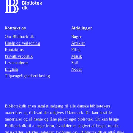
give et svar på spørgsmålet om
Luther kan gøres ansvarlig for senere
brug af hans tanker. Eksempelvis om
Kontakt os
Afdelinger
der findes en lige linje fra Luther til
Om Bibliotek.dk
Bøger
Hitler
.
Hjælp og vejledning
Artikler
En fin bog, der dykker ned i noget
Kontakt os
Film
specifikt i Luthers tankegang, som
Privatlivspolitik
Musik
Leverandører
stadig har stor relevans i dag. Bogen
Spil
English
Noder
er anvendelig både til opgaver, men
Tilgængelighedserklæring
også for dem der bare ønsker viden
om emnet
.
Der bliver udgivet rigtig meget om
Luther i år grundet 500-året. Bogens
Bibliotek.dk er en samlet indgang til alle danske bibliotekers
materialer og til hvad der udgives i Danmark. Du kan bestille
forfatter har tidligere belyst emnet
materialer og så hente og låne på dit eget bibliotek. Du kan bruge
tyrkerne i blandt andet
Tyrkerfrygt og
Bibliotek.dk til at søge frem, hvad der er udgivet af bøger, musik,
tyrkerskat
.
tidsskrifter, artikler, e-bøger, lydbøger osv. Bibliotek.dk er altså ikke