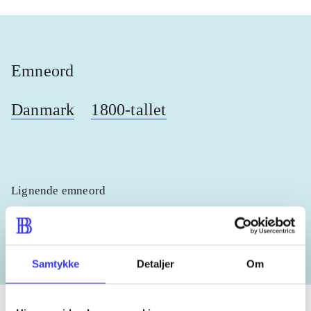
Emneord
Danmark
1800-tallet
Lignende emneord
heste
børnebøger
ridning
hestesygdomme
vokal
Samtykke
Detaljer
Om