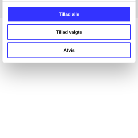
Tillad alle
Tillad valgte
Artikler
Afvis
Alle registrerede artikler fordelt på udgivelser
...
...
...
...