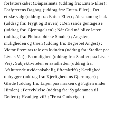
forfatterskabet (Diapsalmata (uddrag fra: Enten-Eller) ;
Forførerens Dagbog (uddrag fra: Enten-Eller) ; Det
etiske valg (uddrag fra: Enten-Eller) ; Abraham og Isak
(uddrag fra: Frygt og Bæven) ; Den sande gentagelse
(uddrag fra: Gjentagelsen) ; Når Gud må blive lærer
(uddrag fra: Philosophiske Smuler) ; Angsten,
muligheden og troen (uddrag fra: Begrebet Angest) ;
Victor Eremitas tale om kvinden (uddrag fra: Stadier paa
Livets Vei) ; En mulighed (uddrag fra: Stadier paa Livets
Vei) ; Subjektiviteten er sandheden (uddrag fra:
Afsluttende uvidenskabelig Efterskrift) ; Kærlighed
opbygger (uddrag fra: Kjerlighedens Gjerninger) ;
Glæde (uddrag fra: Liljen paa marken og Fuglen under
Himlen) ; Fortvivlelse (uddrag fra: Sygdommen til
Døden) ; Hvad jeg vil? ; "Først Guds rige")