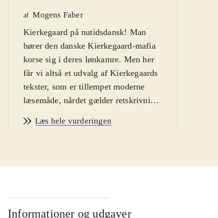
Mogens Faber
We
af
Kierkegaard på nutidsdansk! Man
af
hører den danske Kierkegaard-mafia
korse sig i deres lønkamre. Men her
får vi altså et udvalg af Kierkegaards
tekster, som er tillempet moderne
læsemåde, nårdet gælder retskrivning
og tegnsætning, ligesom de tore-
Læs hele vurderingen
writere Claus Angelo og Henning
Petersen har valgt nutidige
synonymer i en række tilfælde, hvor
Kierkegaards ordvalg er
arkaiserende. Delærde kan skændes,
om det er sprog eller indhold, der er
det væsentligste hos Kierkegaard. De
Informationer og udgaver