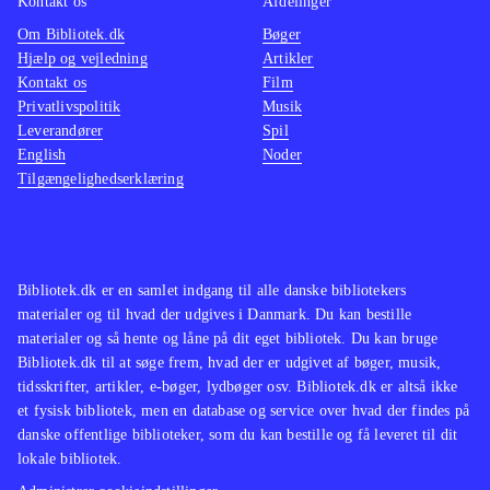
Kontakt os
Afdelinger
mange af bibliotekets lånere som den
Om Bibliotek.dk
Bøger
gode introduktion og som mundsmag
Hjælp og vejledning
Artikler
på Kierkegaards værk og tankegang;
Kontakt os
Film
men forhåbentlig også
Privatlivspolitik
Musik
Leverandører
denmurbrækker, der medfører at vi i
Spil
English
Noder
de nærmeste år får den nødvendige
Tilgængelighedserklæring
modernisering af Kierkegaards
hovedværker, som i dag lettest læses
i engelsk oversættelse
.
Bibliotek.dk er en samlet indgang til alle danske bibliotekers
materialer og til hvad der udgives i Danmark. Du kan bestille
materialer og så hente og låne på dit eget bibliotek. Du kan bruge
Bibliotek.dk til at søge frem, hvad der er udgivet af bøger, musik,
tidsskrifter, artikler, e-bøger, lydbøger osv. Bibliotek.dk er altså ikke
et fysisk bibliotek, men en database og service over hvad der findes på
danske offentlige biblioteker, som du kan bestille og få leveret til dit
lokale bibliotek.