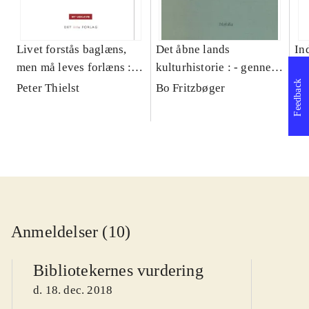
Livet forstås baglæns,
Det åbne lands
In
men må leves forlæns :
kulturhistorie : - gennem
Sø
Feedback
historien om Søren
300 år
Peter Thielst
Bo Fritzbøger
Kierkegaard
Anmeldelser (10)
Bibliotekernes vurdering
d. 18. dec. 2018