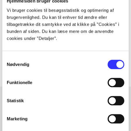
Hjemmesiden bruger cookies
Vi bruger cookies til besøgsstatistik og optimering af
Tidsskrift
brugervenlighed. Du kan til enhver tid ændre eller
tilbagetrække dit samtykke ved at klikke på ”Cookies” i
Artiklen er en del af
bunden af siden. Du kan læse mere om de anvendte
cookies under ”Detaljer”.
lorem ipsum dolor sit amet ...
Tidsskrift
Samtykkevalg
Artiklerne i
handler ofte om
Nødvendig
Funktionelle
Statistik
Artikler med samme emner
Fra
Marketing