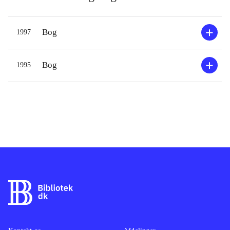
indviede vil givet hævde, at de to
ikke kan skilles ad, men jeg synes, at
Bog
1997
det her i udvalget gårglimrende. I de
bragte uddrag kan Kierkegaard
umiddelbart læses af mange flere
Bog
1995
uden at det originale og nu og da
omstændelige i Kierkegaards stil og
tænkemåde tages væk. Endvidere får
vi i bogen enkort introduktion ved
Peter Thielst, der også indleder de
udvalgte afsnit. Til en vis grad
genbrug fra hans Kierkegaard-
biografi, men sammen med en
ordliste bagest i bogen nødvendige
elementer idenne bogs sammenhæng.
En bog,der oplagt kan bruges af