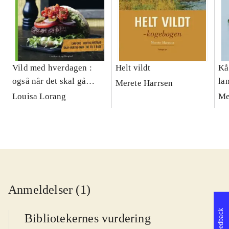
Vild med hverdagen :
Helt vildt
Kå
også når det skal gå
la
Merete Harrsen
hurtigt
kl
Louisa Lorang
Me
Anmeldelser (1)
Feedback
Bibliotekernes vurdering