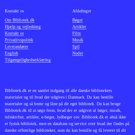
noget nyt uden at det er
Kontakt os
Afdelinger
fremmedartet, og som ønsker hjælp
Om Bibliotek.dk
Bøger
til planlægning af aftensmåltidet
.
Hjælp og vejledning
Artikler
Kontakt os
Film
Privatlivspolitik
Musik
Leverandører
Spil
English
Noder
Tilgængelighedserklæring
Bibliotek.dk er en samlet indgang til alle danske bibliotekers
materialer og til hvad der udgives i Danmark. Du kan bestille
materialer og så hente og låne på dit eget bibliotek. Du kan bruge
Bibliotek.dk til at søge frem, hvad der er udgivet af bøger, musik,
tidsskrifter, artikler, e-bøger, lydbøger osv. Bibliotek.dk er altså ikke
et fysisk bibliotek, men en database og service over hvad der findes på
danske offentlige biblioteker, som du kan bestille og få leveret til dit