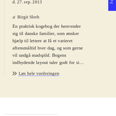
d. 27. sep. 2013
Birgit Sloth
af
En praktisk kogebog der henvender
sig til danske familier, som ønsker
hjælp til lettere at få et varieret
aftensmåltid hver dag, og som gerne
vil undgå madspild. Bogens
indbydende layout taler godt for sig
selv
.
Læs hele vurderingen
Mette Mølbak er skribent på
ugebladet "Alt for damerne" og har
tidligere skrevet Mor på høje hæle.
Kogebogen har hverdagsopskrifter,
der let kan laves af den øvede
amatørkok. Den er opdelt i