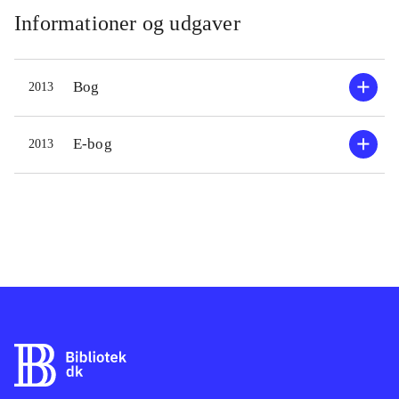
afsnittene: kylling, fisk, kød, hakket
Informationer og udgaver
kød, grønt og sødt med opskrifter til
to dage, hvor rester fra dag et giver
Bog
2013
et nemt måltid dag to. Opskrifterne er
gennemarbejdede, og det virker
gennemtænkt, at ingrediensernes
E-bog
2013
mængder svarer til produkternes
standardstørrelse. Der er også mange
tips til andre anvendelser af resterne
.
Der er fokus på at undgå madspild
som i Stop spil af mad og på at bruge
sine rester som i Rig på rester. Mad
til 2 dage er et godt supplement til
disse bøger
.
En fin kogebog med gode opskrifter
til den familie, der gerne vil prøve