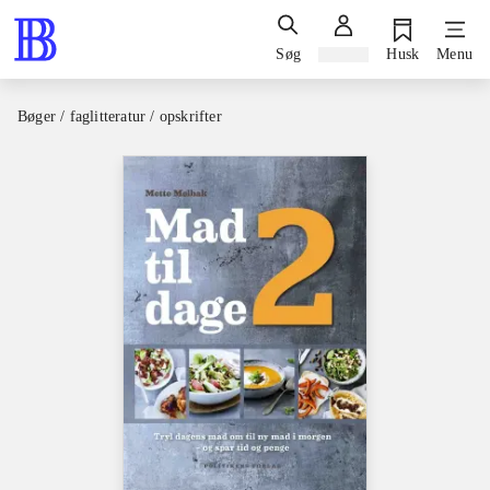
Søg
Log ind
Husk
Menu
Bøger / faglitteratur / opskrifter