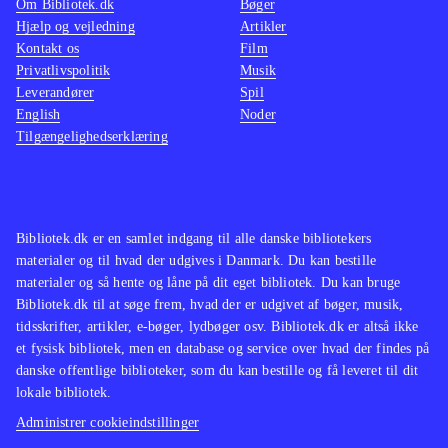
Om Bibliotek.dk
Bøger
opleve i konsolspil
.
Danmar
Hjælp og vejledning
Artikler
Kontakt os
EA er enerådende på NFL-området
Film
.
inkarne
Privatlivspolitik
Musik
Alene forsvarsmulighederne gør at
sports
Leverandører
Spil
NFL 15 vil blive husket som et
søndag 
English
Noder
højdepunkt i EAs evigt fortsættende
Madden
Tilgængelighedserklæring
serie. Det fungerer bare! At grafikken
biblio
og kommentatorer så halter lidt
senest
spiller ikke den store rolle. Det
Men bå
Bibliotek.dk er en samlet indgang til alle danske bibliotekers
handler om football nede på banen og
forbed
materialer og til hvad der udgives i Danmark. Du kan bestille
ikke glitter og overflade. Et solidt
udgave
materialer og så hente og låne på dit eget bibliotek. Du kan bruge
fodboldspil som bestemt hører
været 
Bibliotek.dk til at søge frem, hvad der er udgivet af bøger, musik,
tidsskrifter, artikler, e-bøger, lydbøger osv. Bibliotek.dk er altså ikke
hjemme på hylderne
.
mange 
et fysisk bibliotek, men en database og service over hvad der findes på
25. Me
danske offentlige biblioteker, som du kan bestille og få leveret til dit
forbed
lokale bibliotek.
udgav
Administrer cookieindstillinger