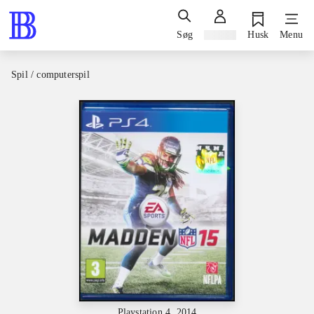
Søg
Log ind
Husk
Menu
Spil / computerspil
Playstation 4, 2014