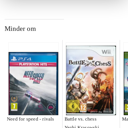
Minder om
Need for speed - rivals
Battle vs. chess
Ma
Yezhi Krasowski