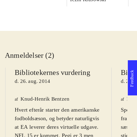
Anmeldelser (2)
Bibliotekernes vurdering
Bibli
Feedback
d. 26. aug. 2014
d. 26. 
Knud-Henrik Bentzen
Finn
af
af
Hvert efterår starter den amerikanske
Sports
fodboldsæson, og betyder naturligvis
fra EA
at EA leverer deres virtuelle udgave.
sæsone
NFL 15 er kommet. Pegi er 3 men
stjerne