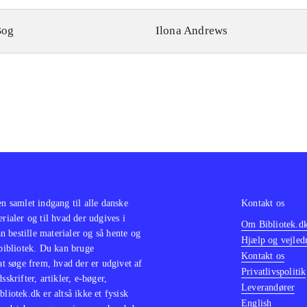
Bog
Ilona Andrews
en samlet indgang til alle danske
Kontakt os
erialer og til hvad der udgives i
Om Bibliotek.d
 bestille materialer og så hente og
Hjælp og vejled
 bibliotek. Du kan bruge
Kontakt os
 at søge frem, hvad der er udgivet af
Privatlivspolitik
sskrifter, artikler, e-bøger,
Leverandører
bliotek.dk er altså ikke et fysisk
English