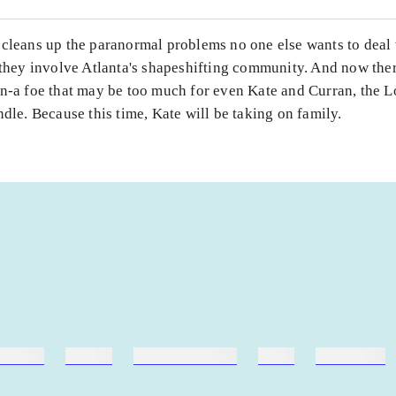
 cleans up the paranormal problems no one else wants to deal 
 they involve Atlanta's shapeshifting community. And now the
n-a foe that may be too much for even Kate and Curran, the L
ndle. Because this time, Kate will be taking on family.
ebøger
ridning
hestesygdomme
vokal
sygdomme