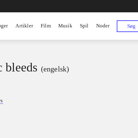
øger
Artikler
Film
Musik
Spil
Noder
Søg
 bleeds
(engelsk)
ws