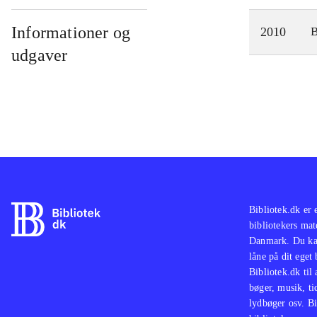
Informationer og
2010
udgaver
Bibliotek.dk er 
bibliotekers mat
Danmark. Du kan
låne på dit eget
Bibliotek.dk til
bøger, musik, tid
lydbøger osv. Bi