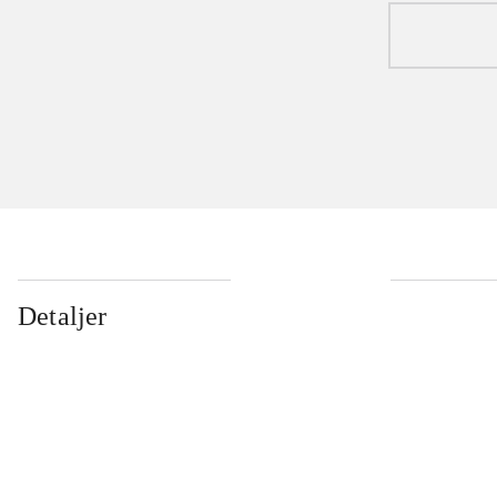
Detaljer
...
...
...
...