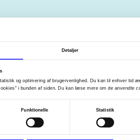
Artiklerne i
handler ofte om
lorem ipsum dolor sit amet ...
Detaljer
Tidsskrift
s
atistik og optimering af brugervenlighed. Du kan til enhver tid æn
ookies” i bunden af siden. Du kan læse mere om de anvendte co
Funktionelle
Statistik