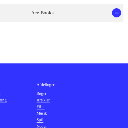
Ace Books
Afdelinger
k
Bøger
ning
Artikler
Film
Musik
Spil
Noder