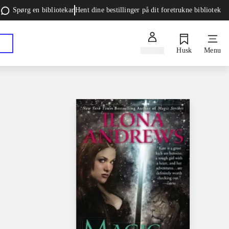
Spørg en bibliotekar
Hent dine bestillinger på dit foretrukne bibliotek
Log ind
Husk
Menu