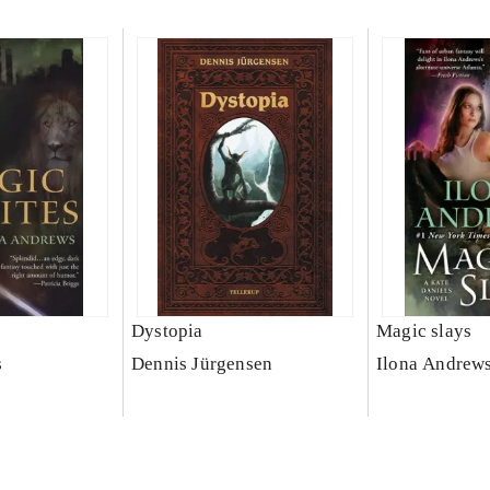
Dystopia
Magic slays
s
Dennis Jürgensen
Ilona Andrew