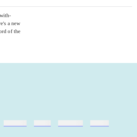
with-
re's a new
ord of the
hestesport
træning
skolebøger
hesteavl