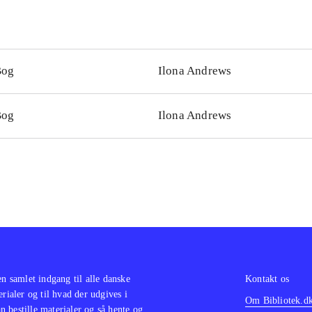
Bog
Ilona Andrews
Bog
Ilona Andrews
en samlet indgang til alle danske
Kontakt os
erialer og til hvad der udgives i
Om Bibliotek.d
 bestille materialer og så hente og