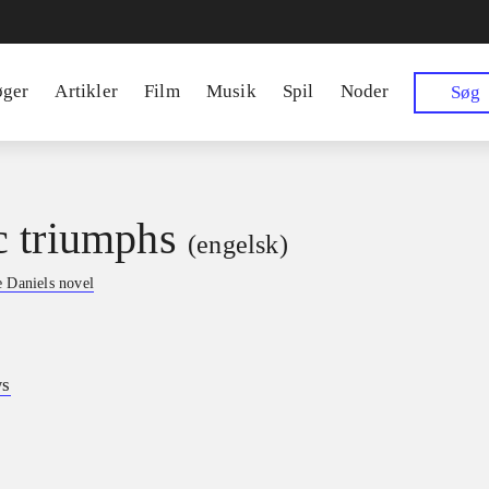
øger
Artikler
Film
Musik
Spil
Noder
Søg
 triumphs
(engelsk)
 Daniels novel
ws