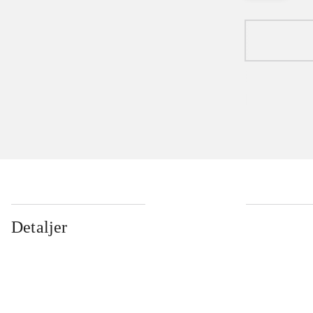
Detaljer
...
...
...
...