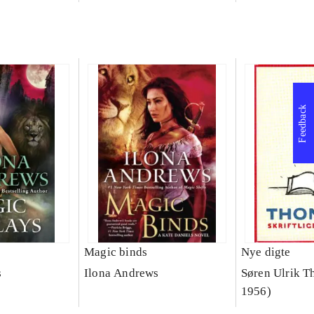
Feedback
Magic binds
Nye digte
s
Ilona Andrews
Søren Ulrik T
1956)