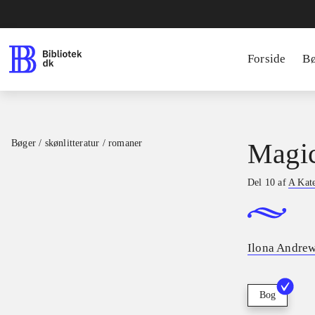
Forside
B
Bøger / skønlitteratur / romaner
Magic
Del 10 af
A Kate
Ilona Andre
Bog