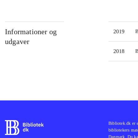
Informationer og
2019
udgaver
2018
Bibliotek.dk er 
bibliotekers mat
Danmark. Du kan