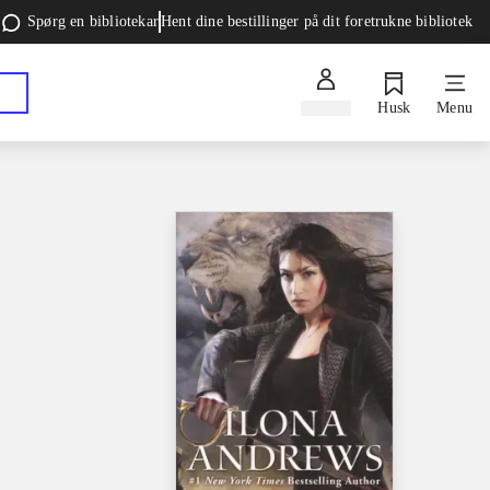
Spørg en bibliotekar
Hent dine bestillinger på dit foretrukne bibliotek
Log ind
Husk
Menu