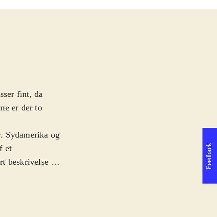
ser fint, da
ene er der to
v. Sydamerika og
Feedback
f et
rt beskrivelse +
t som fx
læst fortælling.
. I "M&M i
lederne. På