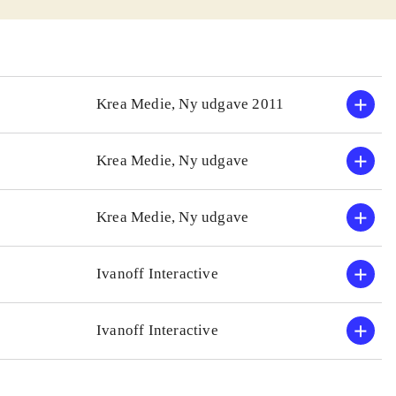
kker. Brikkerne
e, de skal lande
g samt bygge
). I
Krea Medie, Ny udgave 2011
gemt bag låger.
elkendte enkle
Krea Medie, Ny udgave
nsformig, og
Krea Medie, Ny udgave
 noget tyndere
v om cd-romérne
Ivanoff Interactive
teder
.
Ivanoff Interactive