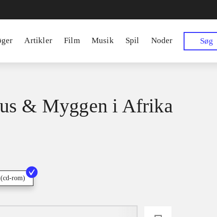
øger
Artikler
Film
Musik
Spil
Noder
Søg
s & Myggen i Afrika
 (cd-rom)