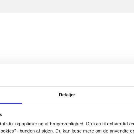
Detaljer
s
atistik og optimering af brugervenlighed. Du kan til enhver tid æn
ookies” i bunden af siden. Du kan læse mere om de anvendte co