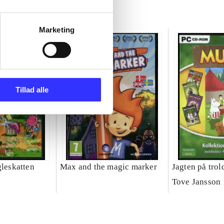
Marketing
Tillad alle
gleskatten
Max and the magic marker
Jagten på trol
Tove Jansson