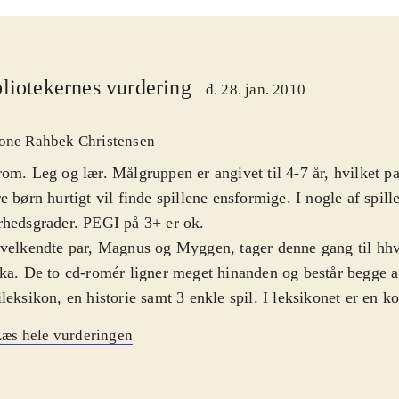
liotekernes vurdering
d. 28. jan. 2010
one Rahbek Christensen
om. Leg og lær. Målgruppen er angivet til 4-7 år, hvilket pas
e børn hurtigt vil finde spillene ensformige. I nogle af spill
rhedsgrader. PEGI på 3+ er ok
.
velkendte par, Magnus og Myggen, tager denne gang til hh
ka. De to cd-romér ligner meget hinanden og består begge a
leksikon, en historie samt 3 enkle spil. I leksikonet er en ko
tos af 10 dyr fra hver verdensdel. Der er ingen interaktivite
æs hele vurderingen
oklip. Historien består af stillbilleder, ledsaget af en kort op
lærer ikke meget om den enkelte verdensdel via historien
merika" nævnes fx et Maya-tempel, men det ses ikke på bil