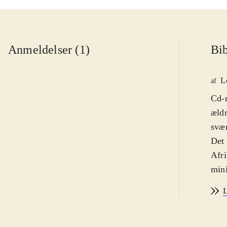
Anmeldelser (1)
Bib
L
af
Cd-r
ældr
svæ
Det 
Afri
mini
2 fo
L
vide
Man 
Syda