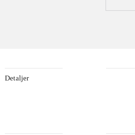
Detaljer
...
...
...
...