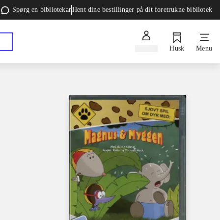
Spørg en bibliotekar
Hent dine bestillinger på dit foretrukne bibliotek
Log ind
Husk
Menu