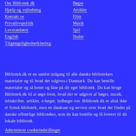
Om Bibliotek.dk
Bøger
spil og fortsætter den gode danske
Hjælp og vejledning
Artikler
tradition med computerspil til de
Kontakt os
Film
mindste
.
Privatlivspolitik
Musik
Leverandører
Spil
Magnus og Myggen er tilbage i
English
Noder
vanlig stil. Sikker underholdning og
Tilgængelighedserklæring
oplysning for de mindste
computerbrugere, der her præsenteres
for et simpelt dansk kvalitetsprodukt
.
Bibliotek.dk er en samlet indgang til alle danske bibliotekers
materialer og til hvad der udgives i Danmark. Du kan bestille
materialer og så hente og låne på dit eget bibliotek. Du kan bruge
Bibliotek.dk til at søge frem, hvad der er udgivet af bøger, musik,
tidsskrifter, artikler, e-bøger, lydbøger osv. Bibliotek.dk er altså ikke
et fysisk bibliotek, men en database og service over hvad der findes på
danske offentlige biblioteker, som du kan bestille og få leveret til dit
lokale bibliotek.
Administrer cookieindstillinger