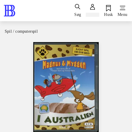
Søg
Log ind
Husk
Menu
Spil / computerspil