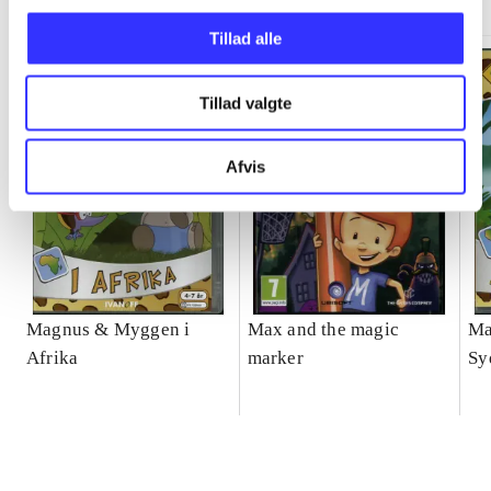
Tillad alle
Tillad valgte
Afvis
Magnus & Myggen i
Max and the magic
Ma
Afrika
marker
Sy