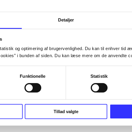
Detaljer
s
atistik og optimering af brugervenlighed. Du kan til enhver tid æn
ookies” i bunden af siden. Du kan læse mere om de anvendte co
Funktionelle
Statistik
Tillad valgte