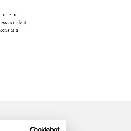
loss: his
less accident;
kens at a