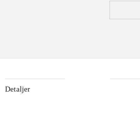
Detaljer
...
...
...
...