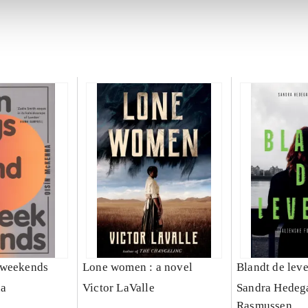
 weekends
Lone women : a novel
Blandt de lev
na
Victor LaValle
Sandra Hedeg
Rasmussen