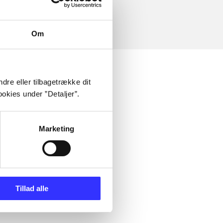
Om
dre eller tilbagetrække dit
okies under ”Detaljer”.
Marketing
Tillad alle