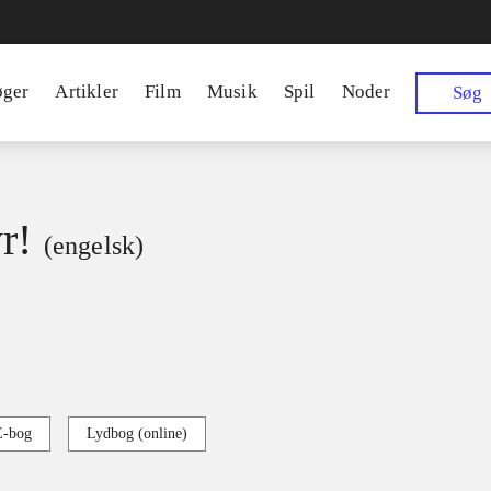
øger
Artikler
Film
Musik
Spil
Noder
Søg
r!
(engelsk)
E-bog
Lydbog (online)