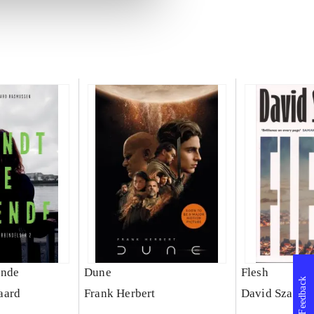
ende
Dune
Flesh
Feedback
aard
Frank Herbert
David Szalay 