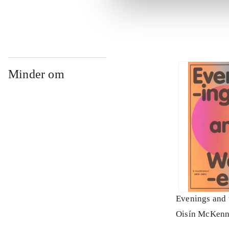
Minder om
Evenings and
Oisín McKen