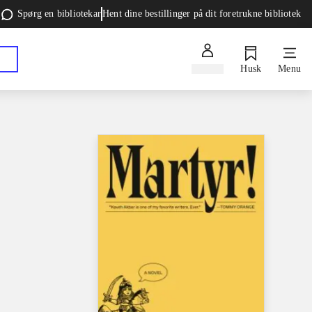
Spørg en bibliotekar
Hent dine bestillinger på dit foretrukne bibliotek
Log ind
Husk
Menu