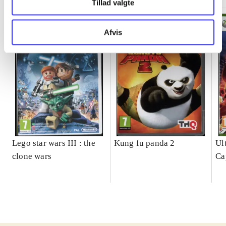
Tillad valgte
Afvis
Lego star wars III : the
Kung fu panda 2
Ul
clone wars
Ca