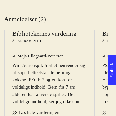
Anmeldelser (2)
Bibliotekernes vurdering
Bibli
d. 24. nov. 2010
d. 18. 
Maja Ellegaard-Petersen
Knud
af
af
Wii. Actionspil. Spillet henvender sig
PS3, X
Feedback
til superhelteelskende børn og
i Marv
voksne. PEGI: 7 og et ikon for
Hero Sq
voldeligt indhold. Børn fra 7 års
bygger
alderen kan anvende spillet. Det
nogle a
voldelige indhold, ser jeg ikke som
to vers
noget problem i forhold til denne
det er 
Læs hele vurderingen
Læs
aldersgruppe, da det er holdt i ren
Spillet