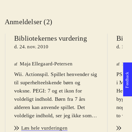
Anmeldelser (2)
Bibliotekernes vurdering
Bibli
d. 24. nov. 2010
d. 18. 
Maja Ellegaard-Petersen
Knud
af
af
Wii. Actionspil. Spillet henvender sig
PS3, X
Feedback
til superhelteelskende børn og
i Marv
voksne. PEGI: 7 og et ikon for
Hero Sq
voldeligt indhold. Børn fra 7 års
bygger
alderen kan anvende spillet. Det
nogle a
voldelige indhold, ser jeg ikke som
to vers
noget problem i forhold til denne
det er 
Læs hele vurderingen
Læs
aldersgruppe, da det er holdt i ren
Spillet