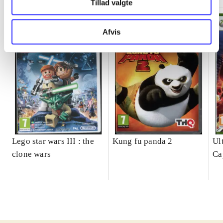
Tillad valgte
Afvis
Lego star wars III : the
Kung fu panda 2
Ul
clone wars
Ca