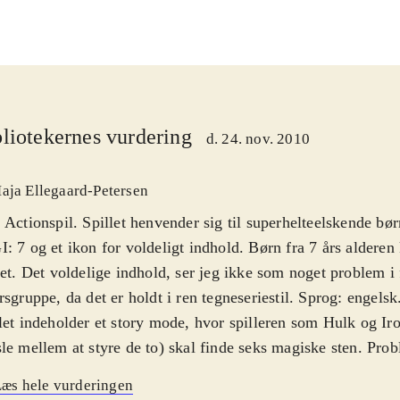
liotekernes vurdering
d. 24. nov. 2010
aja Ellegaard-Petersen
 Actionspil. Spillet henvender sig til superhelteelskende bø
: 7 og et ikon for voldeligt indhold. Børn fra 7 års aldere
let. Det voldelige indhold, ser jeg ikke som noget problem i 
rsgruppe, da det er holdt i ren tegneseriestil. Sprog: engelsk
let indeholder et story mode, hvor spilleren som Hulk og 
le mellem at styre de to) skal finde seks magiske sten. Pro
y mode, som ellers ser godt ud i starten, er at man ofte går i
æs hele vurderingen
e kan man lede rundt i et rum rigtig længe for at finde ud 