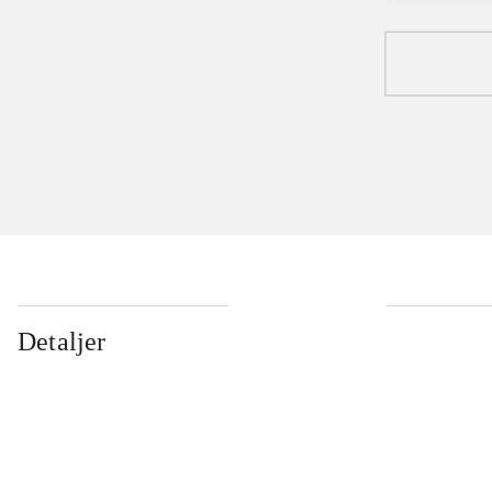
Detaljer
...
...
...
...