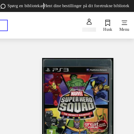
Spørg en bibliotekar
Hent dine bestillinger på dit foretrukne bibliotek
Log ind
Husk
Menu