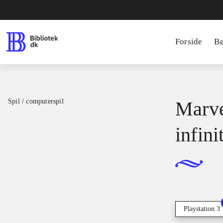
Forside
B
Spil / computerspil
Marve
infini
Playstation 3