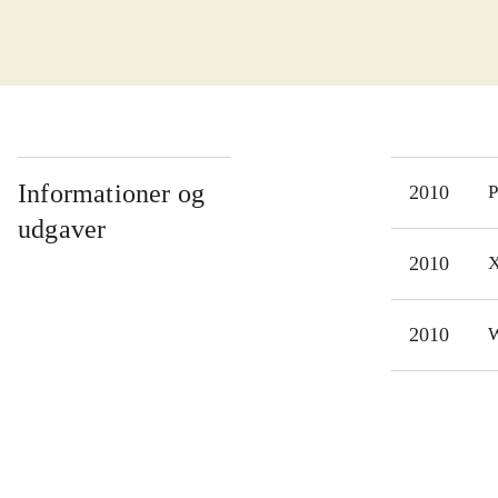
komm
mode
prob
stan
Spil
bygn
Informationer og
2010
P
10 -
udgaver
mere
2010
X
Saml
sikk
2010
W
tror
ensf
kont