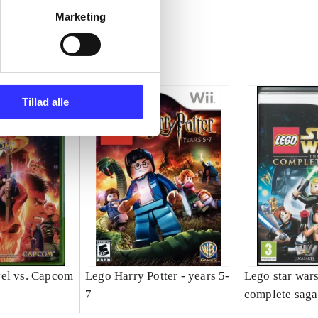
Marketing
Tillad alle
el vs. Capcom
Lego Harry Potter - years 5-
Lego star wars
7
complete saga