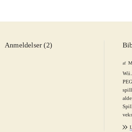
Anmeldelser (2)
Bib
M
af
Wii.
PEGI
spil
alde
Spil
veks
stor
L
gang