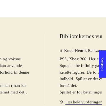
Bibliotekernes vurd
Knud-Henrik Bentzen
af
rn og voksne.
PS3, Xbox 360. Her er end
Feedback
n kan anvende
Squad - the infinity gaunt
forhold til denne
kendte figurer. De to vers
.
indhold. Spillet er desvær
Ironman (man kan
forstå det
.
blemet med dette
Spillet er for børn, ingen
 stå. Nogle
mod denne målgruppe, og 
Læs hele vurderingen
af, hvordan man
forlægget. Vi møder Hulk