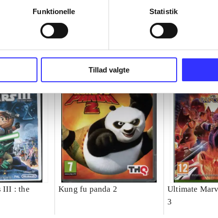
Funktionelle
Statistik
Tillad valgte
III : the
Kung fu panda 2
Ultimate Marv
3