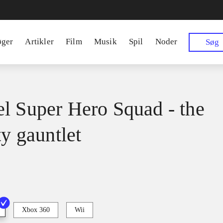
øger
Artikler
Film
Musik
Spil
Noder
Søg
l Super Hero Squad - the
ty gauntlet
Xbox 360
Wii