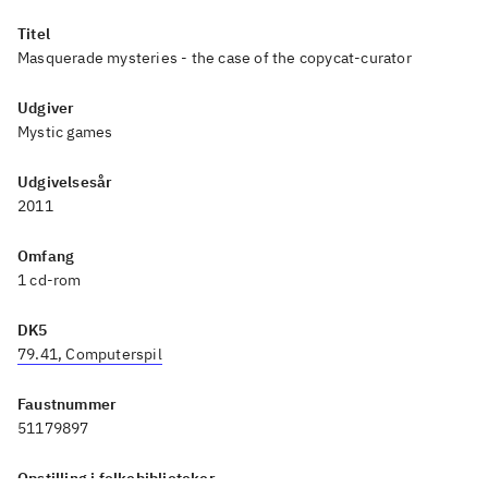
vedkommende. Det er måske
Titel
også derfor, det er oversat til
Masquerade mysteries - the case of the copycat-curator
dansk, mens det her spil ikke
er
.
Udgiver
Det er et ok spil. Dog bliver det
Mystic games
hurtigt lidt ensformigt og aldrig
Udgivelsesår
rigtig underholdende - især
2011
ikke i forhold til dets
målgruppe, som er voksne
Omfang
kvinder. Jeg tror, det er
1 cd-rom
tvivlsomt, om det vil blive en
DK5
succes i
79.41, Computerspil
bibliotekssammenhæng
.
Faustnummer
51179897
Opstilling i folkebiblioteker