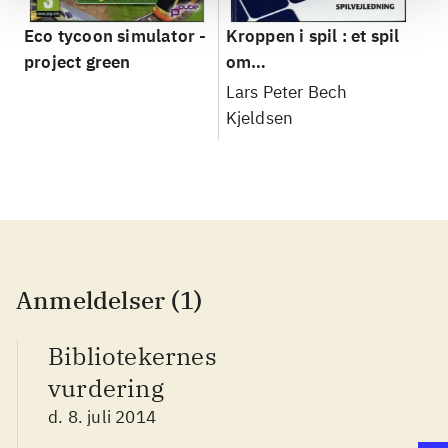
Eco tycoon simulator -
Kroppen i spil : et spil
project green
om
relationskompetencer
Lars Peter Bech
i skolen
Kjeldsen
Anmeldelser (1)
Bibliotekernes
vurdering
d. 8. juli 2014