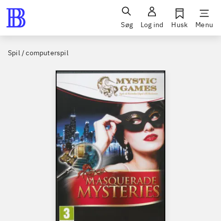
Søg
Log ind
Husk
Menu
Spil / computerspil