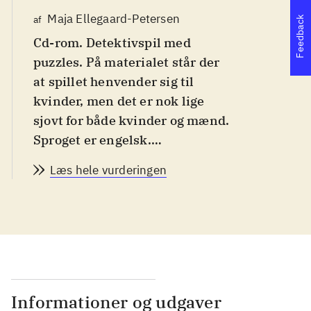
Maja Ellegaard-Petersen
af
Feedback
Cd-rom. Detektivspil med
puzzles. På materialet står der
at spillet henvender sig til
kvinder, men det er nok lige
sjovt for både kvinder og mænd.
Sproget er engelsk.
Aldersvurdering: Fra 15 år
.
Læs hele vurderingen
Du er en kvindelig detektiv, der
skal løse en masse opgaver for
at finde frem til nogle
kunsttyve, der er ude på at
ødelægge hendes fars karriere.
Desværre er der mange af
opgaverne, der går ud på, at
Informationer og udgaver