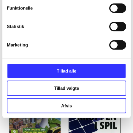
...
Funktionelle
Statistik
Marketing
Minder om
Tillad alle
Tillad valgte
Afvis