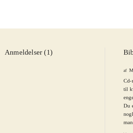
Anmeldelser (1)
Bib
M
af
Cd-r
til 
enge
Du e
nogl
mang
på e