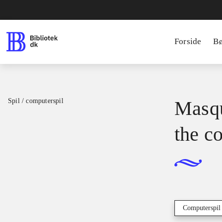
Forside
B
Spil / computerspil
Masqu
the c
Computerspil