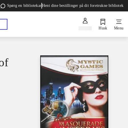
Spørg en bibliotekar
Hent dine bestillinger på dit foretrukne bibliotek
Log ind
Husk
Menu
of