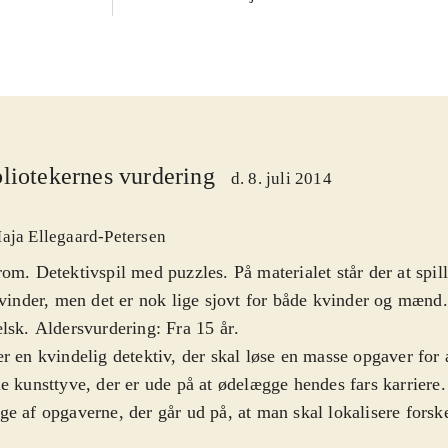
liotekernes vurdering
d. 8. juli 2014
aja Ellegaard-Petersen
om. Detektivspil med puzzles. På materialet står der at spil
kvinder, men det er nok lige sjovt for både kvinder og mænd.
lsk. Aldersvurdering: Fra 15 år
.
r en kvindelig detektiv, der skal løse en masse opgaver for a
e kunsttyve, der er ude på at ødelægge hendes fars karriere
e af opgaverne, der går ud på, at man skal lokalisere forske
t rodet skærmbillede. Det bliver lidt ensformigt i længden. 