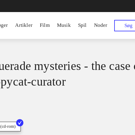
øger
Artikler
Film
Musik
Spil
Noder
Søg
erade mysteries - the case 
opycat-curator
 (cd-rom)