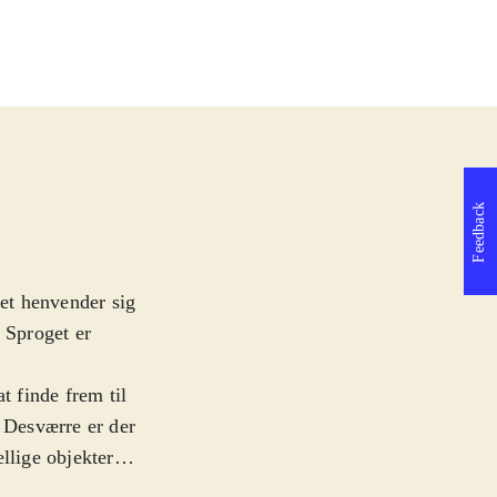
Feedback
let henvender sig
 Sproget er
t finde frem til
. Desværre er der
llige objekter
Selve historien