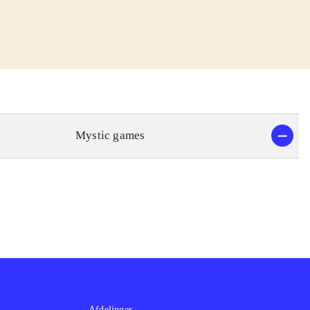
s og lyden er
re et
kter.
ysteriet bliver
l dansk, mens
Mystic games
 rigtig
voksne kvinder.
ekssammenhæng
.
Afdelinger