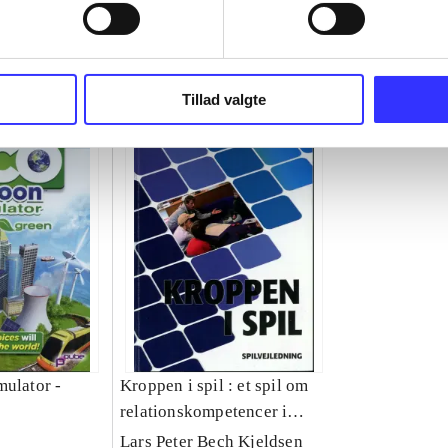
Tillad valgte
mulator -
Kroppen i spil : et spil om
relationskompetencer i
skolen
Lars Peter Bech Kjeldsen