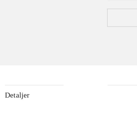
Detaljer
...
...
...
...