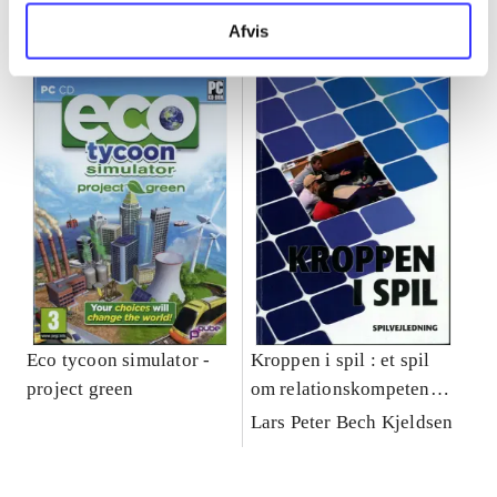
Minder om
Afvis
Eco tycoon simulator -
Kroppen i spil : et spil
project green
om relationskompetencer
i skolen
Lars Peter Bech Kjeldsen