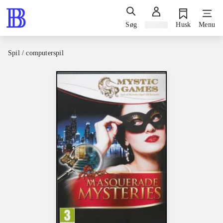
Søg
Log ind
Husk
Menu
Spil / computerspil