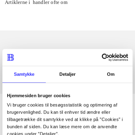
Artiklerne i
handler ofte om
Artikler med samme emner
Fra
Samtykke
Detaljer
Om
Hjemmesiden bruger cookies
Vi bruger cookies til besøgsstatistik og optimering af
brugervenlighed. Du kan til enhver tid ændre eller
tilbagetrække dit samtykke ved at klikke på ”Cookies” i
Artikler
bunden af siden. Du kan læse mere om de anvendte
Alle registrerede artikler fordelt på udgivelser
cookies under ”Detaljer”.