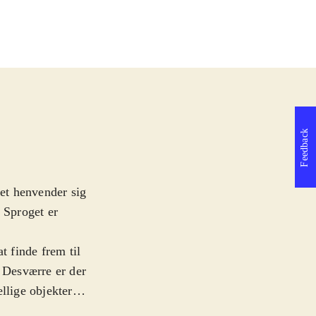
Feedback
let henvender sig
 Sproget er
t finde frem til
. Desværre er der
llige objekter
Selve historien