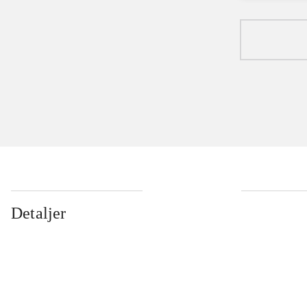
Detaljer
...
...
...
...