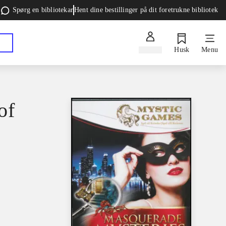
Spørg en bibliotekar
Hent dine bestillinger på dit foretrukne bibliotek
Log ind
Husk
Menu
of