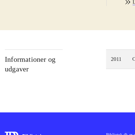
L
skri
ikke
Spil
myst
Rave
mere
det 
Informationer og
2011
C
Det 
udgaver
unde
Jeg 
Bibliotek.dk er 