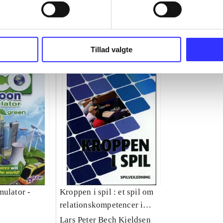
Tillad valgte
mulator -
Kroppen i spil : et spil om
relationskompetencer i
skolen
Lars Peter Bech Kjeldsen