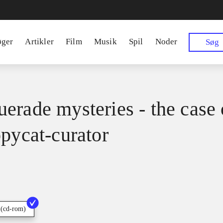
øger
Artikler
Film
Musik
Spil
Noder
Søg
erade mysteries - the case 
opycat-curator
 (cd-rom)