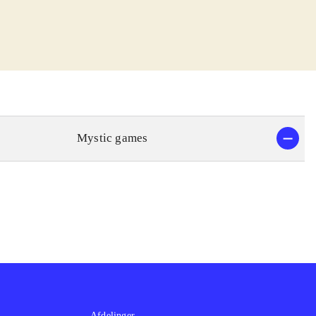
s og lyden er
re et
kter.
ysteriet bliver
l dansk, mens
Mystic games
 rigtig
voksne kvinder.
ekssammenhæng
.
Afdelinger