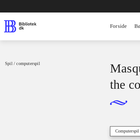
Forside
B
Spil / computerspil
Masqu
the c
Computerspil