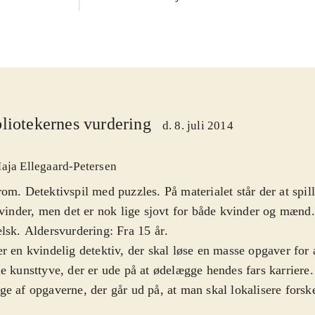
liotekernes vurdering
d. 8. juli 2014
aja Ellegaard-Petersen
om. Detektivspil med puzzles. På materialet står der at spil
kvinder, men det er nok lige sjovt for både kvinder og mænd.
lsk. Aldersvurdering: Fra 15 år
.
r en kvindelig detektiv, der skal løse en masse opgaver for a
e kunsttyve, der er ude på at ødelægge hendes fars karriere
e af opgaverne, der går ud på, at man skal lokalisere forske
t rodet skærmbillede. Det bliver lidt ensformigt i længden. 