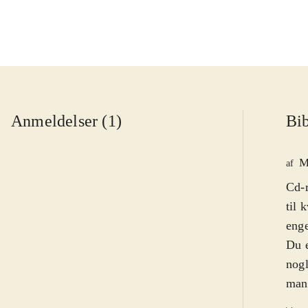
Anmeldelser (1)
Bib
M
af
Cd-r
til 
enge
Du e
nogl
mang
på e