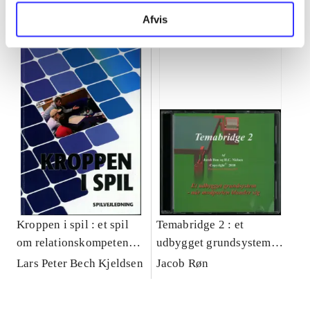
Minder om
Afvis
Kroppen i spil : et spil
Temabridge 2 : et
om relationskompetencer
udbygget grundsystem :
i skolen
når modparten blander
Lars Peter Bech Kjeldsen
Jacob Røn
sig