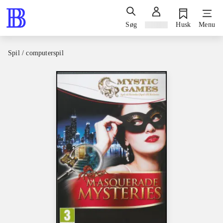
Søg
Log ind
Husk
Menu
Spil / computerspil