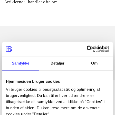
Artiklerne i
handler ofte om
Artikler med samme emner
Fra
Samtykke
Detaljer
Om
Hjemmesiden bruger cookies
Vi bruger cookies til besøgsstatistik og optimering af
brugervenlighed. Du kan til enhver tid ændre eller
tilbagetrække dit samtykke ved at klikke på ”Cookies” i
Artikler
bunden af siden. Du kan læse mere om de anvendte
Alle registrerede artikler fordelt på udgivelser
cookies under ”Detaljer”.