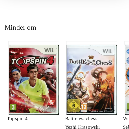
Minder om
Topspin 4
Battle vs. chess
Wi
Yezhi Krasowski
Se