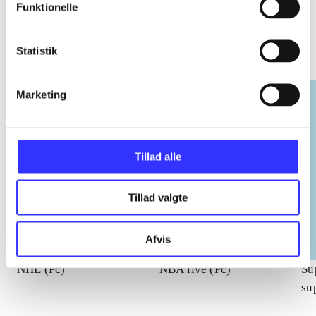
Funktionelle
EA sports
Statistik
Gå til serien
Marketing
Tillad alle
Tillad valgte
Afvis
NHL (Pc)
NBA live (Pc)
Su
su
ch