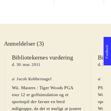
Anmeldelser (3)
Feedback
Bibliotekernes vurdering
Bibli
d. 30. mar. 2011
d. 30. 
Jacob Kobbernagel
Henr
af
af
Wii. Masters : Tiger Woods PGA
PS3, X
tour 12 er golfsimulation og et
Woods 
sportsspil der favner en bred
opdater
målgruppe, da det er muligt at justere
Woods 