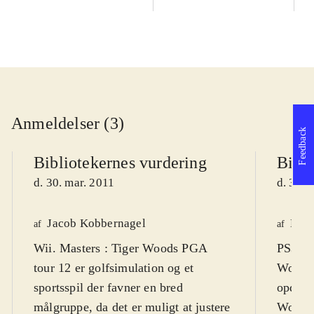
Anmeldelser (3)
Feedback
Bibliotekernes vurdering
Bibli
d. 30. mar. 2011
d. 30. 
Jacob Kobbernagel
Henr
af
af
Wii. Masters : Tiger Woods PGA
PS3, X
tour 12 er golfsimulation og et
Woods 
sportsspil der favner en bred
opdater
målgruppe, da det er muligt at justere
Woods 