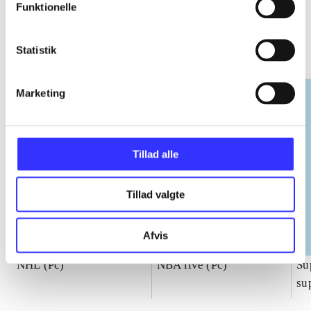
Funktionelle
EA sports
Statistik
Gå til serien
Marketing
Tillad alle
Tillad valgte
Afvis
NHL (Pc)
NBA live (Pc)
Su
su
ch