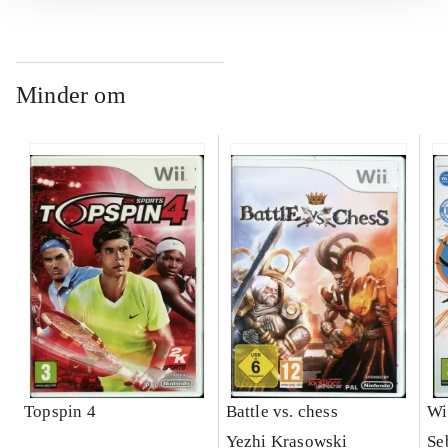
Minder om
Topspin 4
Battle vs. chess
Wi
Yezhi Krasowski
Se