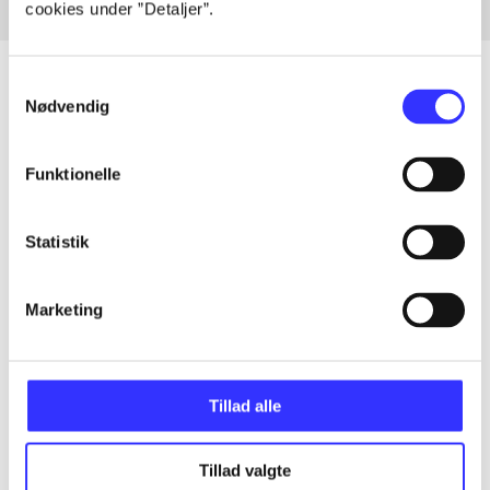
cookies under ”Detaljer”.
Samtykkevalg
Nødvendig
Artikler
Funktionelle
Alle registrerede artikler fordelt på udgivelser
...
Statistik
Marketing
...
...
Tillad alle
...
Tillad valgte