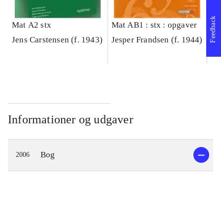
Feedback
Mat A2 stx
Mat AB1 : stx : opgaver
Ma
Jens Carstensen (f. 1943)
Jesper Frandsen (f. 1944)
Je
Informationer og udgaver
Bog
2006