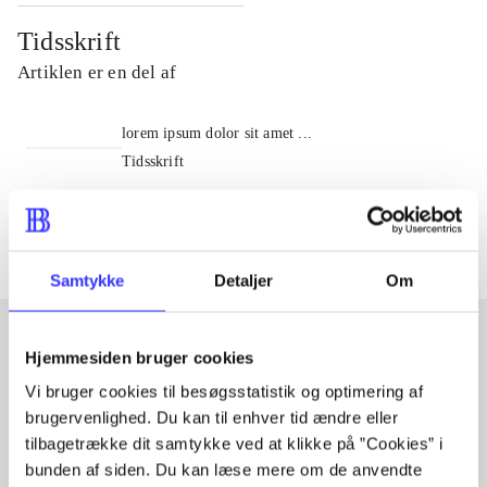
Tidsskrift
Artiklen er en del af
lorem ipsum dolor sit amet ...
Tidsskrift
Artiklerne i
handler ofte om
Samtykke
Detaljer
Om
Hjemmesiden bruger cookies
Artikler med samme emner
Vi bruger cookies til besøgsstatistik og optimering af
Fra
brugervenlighed. Du kan til enhver tid ændre eller
tilbagetrække dit samtykke ved at klikke på ”Cookies” i
bunden af siden. Du kan læse mere om de anvendte