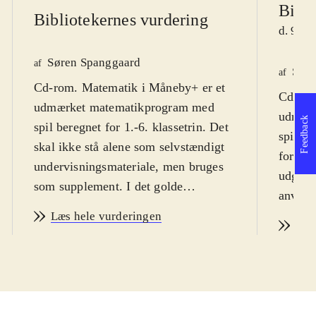
Bibli
Bibliotekernes vurdering
d. 9. j
Søren Spanggaard
af
Søre
af
Cd-rom. Matematik i Måneby+ er et
Cd-rom
udmærket matematikprogram med
udmærk
Feedback
spil beregnet for 1.-6. klassetrin. Det
spil be
skal ikke stå alene som selvstændigt
formåle
undervisningsmateriale, men bruges
udgiver
som supplement. I det golde
anvend
månelandskab som er spillets ramme,
færdig
Læs hele vurderingen
skal der skabes en måneby. Spilleren
Læs
indgang
er konstruktøren, der skal beregne
som eks
byggesten, bygge broer, skabe
elever
blomsterbede, belysning m.m. Laver
stå al
spilleren fejl i beregningerne, bliver
underv