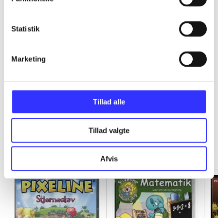
...
Statistik
...
Marketing
...
Tillad alle
Tillad valgte
Minder om
Afvis