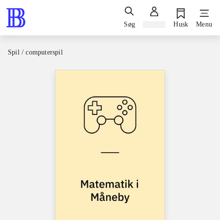
Søg
Log ind
Husk
Menu
Spil / computerspil