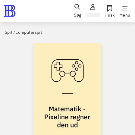
Søg
Log ind
Husk
Menu
Spil / computerspil