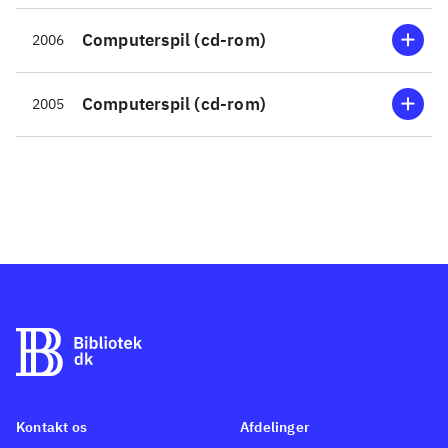
fra børnehaveklassen og i
Computerspil (cd-rom)
2006
indskolingen. Skulle der snige
sig en enkelt cd-rom ind i
Computerspil (cd-rom)
2005
børnehaven, er der også her
brugere til den. I programmet
kan der for hver opgave vælges
mellem tre sværhedsgrader.
Selve historien går ud på, at
hjælpe Soløs skildpadderevisor
Wolle med at regne den ud og
derved samle delene til hans
ødelagte kaffemaskine. Uden
kaffe bliver Wolle nemlig helt
konfus, og så kan han slet ikke
tælle. Matematikopgaverne er i
Kontakt os
Afdelinger
vanlig Pixeline-stil og således