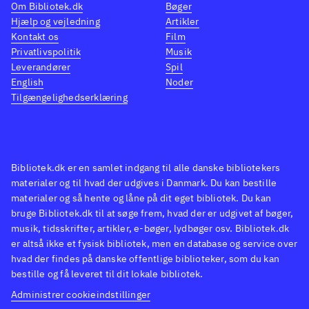
Om Bibliotek.dk
Bøger
også en selvfølgelig anskaffelse
Hjælp og vejledning
Artikler
til folkebibliotekerne. Sprog:
Kontakt os
Film
Privatlivspolitik
Musik
dansk. Fra 5 år
.
Leverandører
Spil
English
Noder
Tilgængelighedserklæring
Bibliotek.dk er en samlet indgang til alle danske bibliotekers
materialer og til hvad der udgives i Danmark. Du kan bestille
materialer og så hente og låne på dit eget bibliotek. Du kan
bruge Bibliotek.dk til at søge frem, hvad der er udgivet af bøger,
musik, tidsskrifter, artikler, e-bøger, lydbøger osv. Bibliotek.dk
er altså ikke et fysisk bibliotek, men en database og service over
hvad der findes på danske offentlige biblioteker, som du kan
bestille og få leveret til dit lokale bibliotek.
Administrer cookieindstillinger