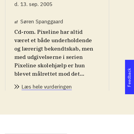
d. 13. sep. 2005
Søren Spanggaard
af
Po
Cd-rom. Pixeline har altid
af
været et både underholdende
og lærerigt bekendtskab, men
med udgivelserne i serien
Pixeline skolehjælp er hun
Feedback
blevet målrettet mod det
indlæringsmæssige. Selv om
Læs hele vurderingen
der er kommet en interaktiv
forældre-/lærer/-pædagogdel
ind i spillet, hvor niveau og
indlæring kan tjekkes, er
Pixeline stadig den samme
charmerende og pædagogiske