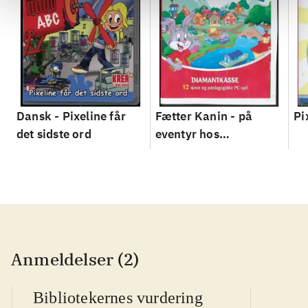
Dansk - Pixeline får
Fætter Kanin - på
Pi
det sidste ord
eventyr hos
løveblomsterne
Anmeldelser (2)
Bibliotekernes vurdering