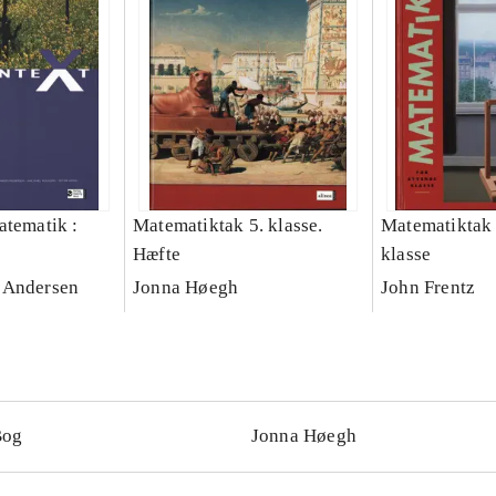
atematik :
Matematiktak 5. klasse.
Matematiktak 
Hæfte
klasse
ng
 Andersen
Jonna Høegh
John Frentz
Bog
Jonna Høegh