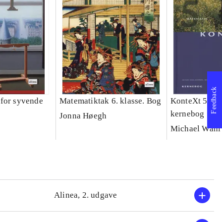
Feedback
for syvende
Matematiktak 6. klasse. Bog
KonteXt 5 - m
kernebog
Jonna Høegh
Michael Wahl
Alinea, 2. udgave