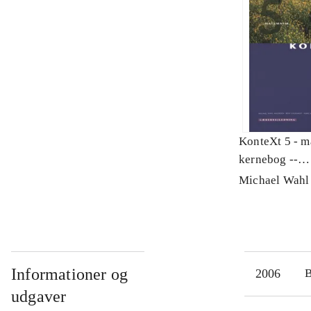
KonteXt 5 - m
kernebog --
Lærervejledni
Michael Wahl
Informationer og
2006
udgaver