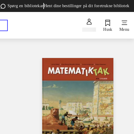
Spørg en bibliotekar
Hent dine bestillinger på dit foretrukne bibliotek
Log ind
Husk
Menu