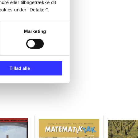
dre eller tilbagetrække dit
okies under ”Detaljer”.
Marketing
Tillad alle