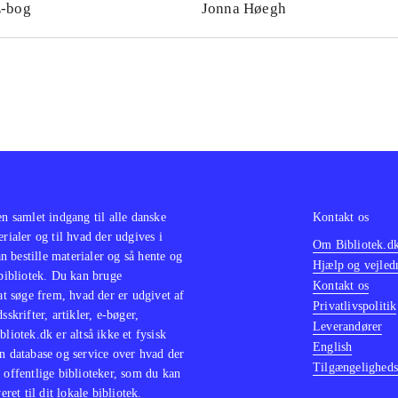
-bog
Jonna Høegh
en samlet indgang til alle danske
Kontakt os
erialer og til hvad der udgives i
Om Bibliotek.d
 bestille materialer og så hente og
Hjælp og vejled
 bibliotek. Du kan bruge
Kontakt os
 at søge frem, hvad der er udgivet af
Privatlivspolitik
sskrifter, artikler, e-bøger,
Leverandører
bliotek.dk er altså ikke et fysisk
English
n database og service over hvad der
Tilgængeligheds
 offentlige biblioteker, som du kan
eret til dit lokale bibliotek.