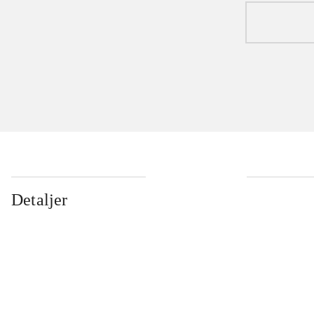
Detaljer
...
...
...
...