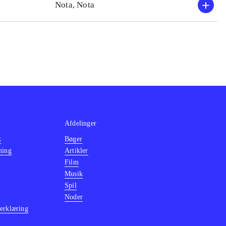
Nota, Nota
Afdelinger
k
Bøger
ning
Artikler
Film
Musik
Spil
Noder
erklæring