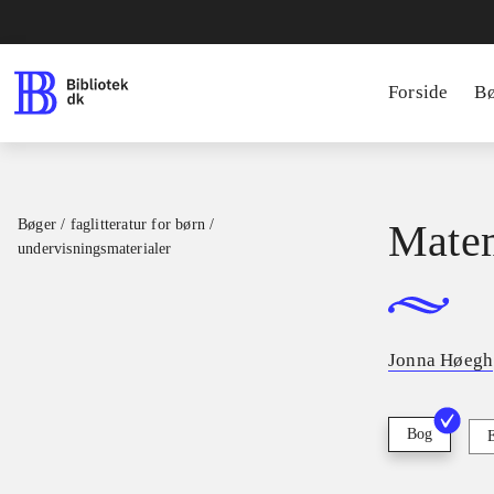
Forside
B
Bøger / faglitteratur for børn /
Matem
undervisningsmaterialer
Jonna Høegh
Bog