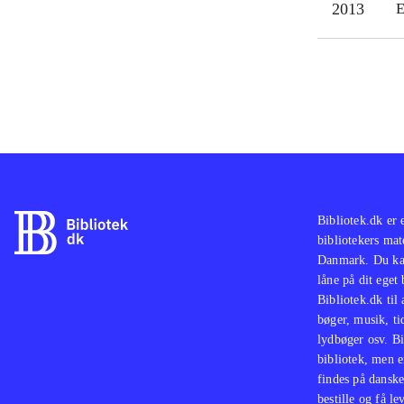
2013
E
Bibliotek.dk er 
bibliotekers mat
Danmark. Du kan
låne på dit eget
Bibliotek.dk til
bøger, musik, tid
lydbøger osv. Bi
bibliotek, men e
findes på danske
bestille og få lev