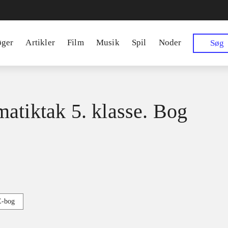
øger
Artikler
Film
Musik
Spil
Noder
Søg
atiktak 5. klasse. Bog
E-bog