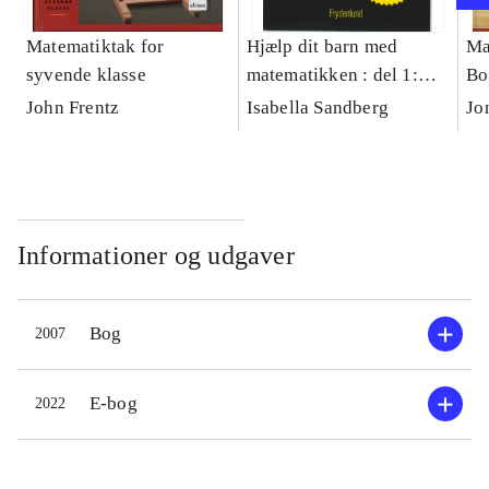
Matematiktak for
Hjælp dit barn med
Ma
syvende klasse
matematikken : del 1:
Bo
1.-6. klasse, del 2: 7.-10.
John Frentz
Isabella Sandberg
Jo
klasse
Informationer og udgaver
Bog
2007
E-bog
2022