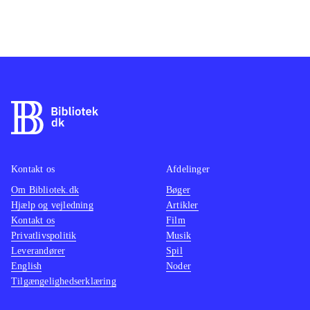
Kontakt os
Afdelinger
Om Bibliotek.dk
Bøger
Hjælp og vejledning
Artikler
Kontakt os
Film
Privatlivspolitik
Musik
Leverandører
Spil
English
Noder
Tilgængelighedserklæring