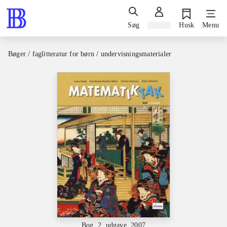
Søg
Log ind
Husk
Menu
Bøger / faglitteratur for børn / undervisningsmaterialer
Bog, 2. udgave, 2007