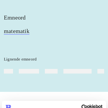
Emneord
matematik
Lignende emneord
heste
børnebøger
ridning
hestesygdomme
vokal