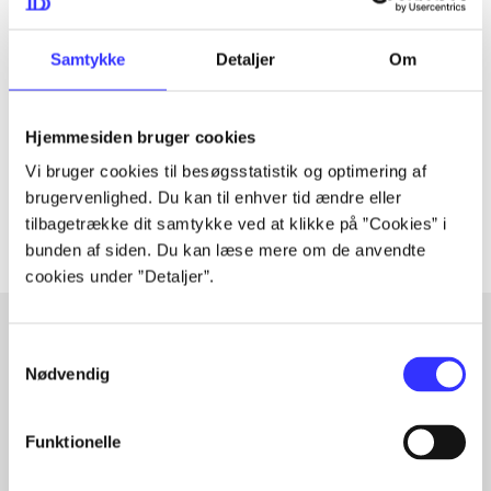
Tidsskrift
Samtykke
Detaljer
Om
Artiklen er en del af
lorem ipsum dolor sit amet ...
Hjemmesiden bruger cookies
Tidsskrift
Vi bruger cookies til besøgsstatistik og optimering af
Artiklerne i
handler ofte om
brugervenlighed. Du kan til enhver tid ændre eller
tilbagetrække dit samtykke ved at klikke på ”Cookies” i
bunden af siden. Du kan læse mere om de anvendte
cookies under ”Detaljer”.
Samtykkevalg
Nødvendig
Artikler med samme emner
Fra
Funktionelle