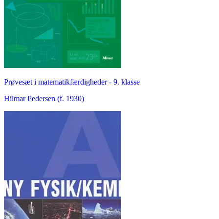
Prøvesæt i matematikfærdigheder - 9. klasse
Hilmar Pedersen (f. 1930)