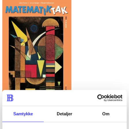
Matematiktak - bog 9. klasse
Samtykke
Detaljer
Om
John Frentz