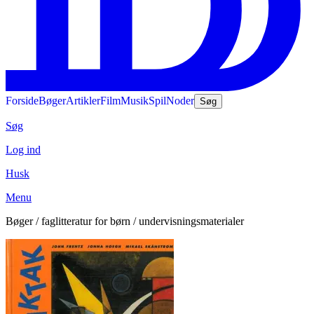
Forside
Bøger
Artikler
Film
Musik
Spil
Noder
Søg
Søg
Log ind
Husk
Menu
Bøger / faglitteratur for børn / undervisningsmaterialer