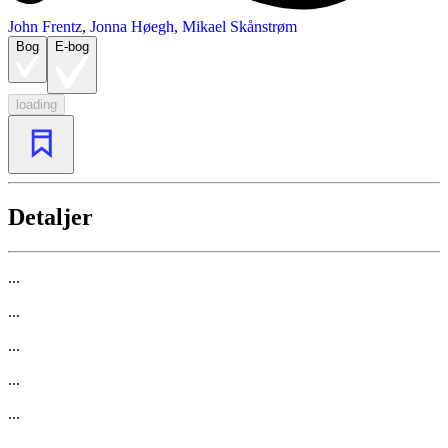
John Frentz
,
Jonna Høegh
,
Mikael Skånstrøm
Bog
E-bog
loading
Detaljer
...
...
...
...
...
...