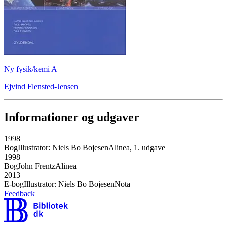
Ny fysik/kemi A
Ejvind Flensted-Jensen
Informationer og udgaver
1998
Bog
Illustrator: Niels Bo Bojesen
Alinea, 1. udgave
1998
Bog
John Frentz
Alinea
2013
E-bog
Illustrator: Niels Bo Bojesen
Nota
Feedback