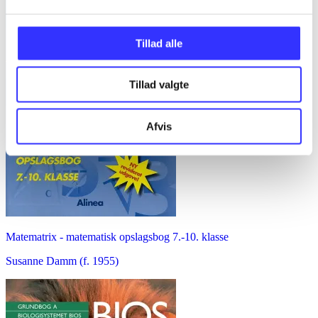
Tillad alle
Tillad valgte
Afvis
Matematrix - matematisk opslagsbog 7.-10. klasse
Susanne Damm (f. 1955)