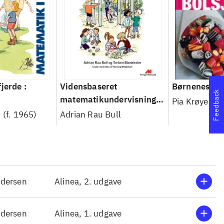
jerde :
Vidensbaseret
Børnenes bo
Feedback
matematikundervisning.
Pia Krøyer
Bind 3 : Børnehaveklasse
 (f. 1965)
Adrian Rau Bull
til 4. klasse
ndersen
Alinea, 2. udgave
ndersen
Alinea, 1. udgave