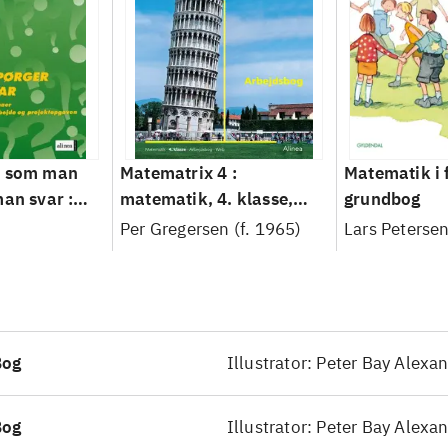
- som man
Matematrix 4 :
Matematik i f
man svar :
matematik, 4. klasse,
grundbog
f
grundbog, web --
Per Gregersen (f. 1965)
Lars Petersen
er i
Arbejdsbog : matematik,
r,
4. klasse, arbejdsbog,
de og
web
en 6.-10.
Bog
Illustrator: Peter Bay Alexa
Bog
Illustrator: Peter Bay Alexa