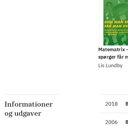
Matematrix 
spørger får 
anvendelse a
Lis Lundby
spørgeskema
undersøgelse
projektarbej
projektopgav
klasse
Informationer
2018
og udgaver
2006