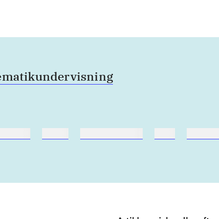
ematikundervisning
nebøger
ridning
hestesygdomme
vokal
sygdom