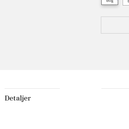
Bog
Detaljer
...
...
...
...