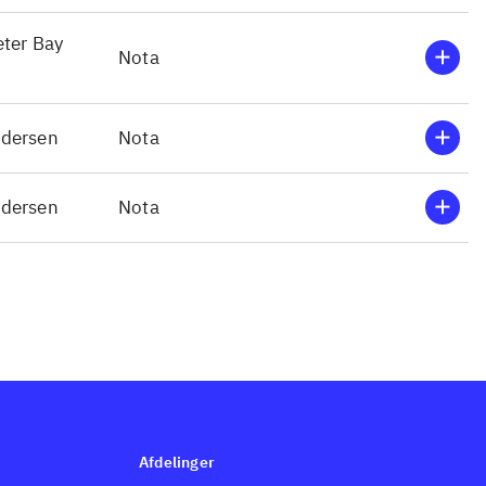
eter Bay
Nota
ndersen
Nota
ndersen
Nota
Afdelinger