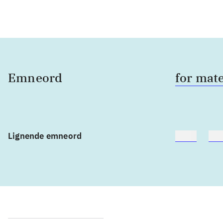
Emneord
for mat
Lignende emneord
heste
bør