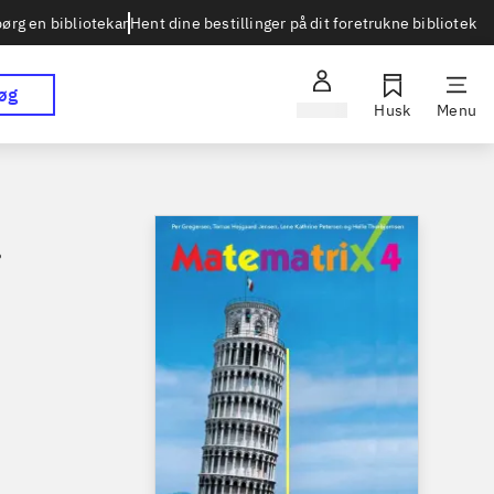
Hent dine bestillinger på dit foretrukne bibliotek
ørg en bibliotekar
øg
Log ind
Husk
Menu
.