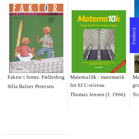
Feedback
Faktor i femte. Fællesbog
Matema10k : matematik
Ma
for hf C-niveau
gr
Silla Balzer Petersen
Læ
Thomas Jensen (f. 1966)
To