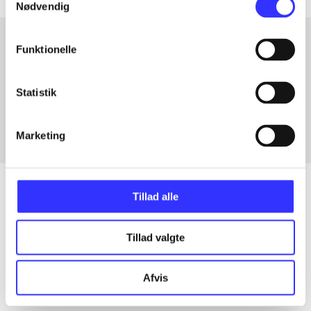
Nødvendig
Funktionelle
Artikler med samme emner
Fra
Statistik
Marketing
Tillad alle
Artikler
Tillad valgte
Alle registrerede artikler fordelt på udgivelser
Afvis
...