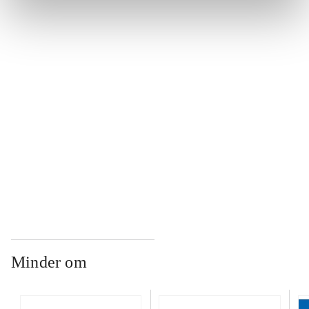
...
...
...
...
Minder om