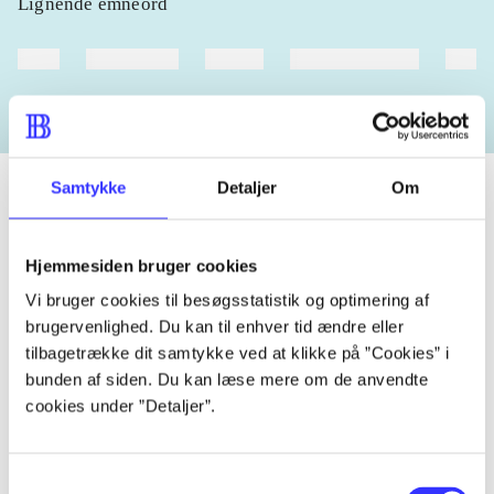
Lignende emneord
heste
børnebøger
ridning
hestesygdomme
vokal
Samtykke
Detaljer
Om
Tidsskrift
Hjemmesiden bruger cookies
Artiklen er en del af
Vi bruger cookies til besøgsstatistik og optimering af
brugervenlighed. Du kan til enhver tid ændre eller
tilbagetrække dit samtykke ved at klikke på ”Cookies” i
lorem ipsum dolor sit amet ...
bunden af siden. Du kan læse mere om de anvendte
Tidsskrift
cookies under ”Detaljer”.
Artiklerne i
handler ofte om
Samtykkevalg