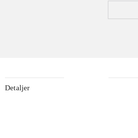
Detaljer
...
...
...
...