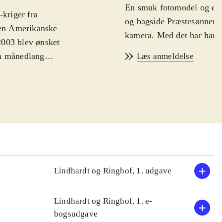
En smuk fotomodel og en
-kriger fra
og bagside Præstesønnen J
gen Amerikanske
kamera. Med det har han f
2003 blev ønsket
 En månedlang
Læs anmeldelse
møder mange af
sin mørke hud
an, nazister,
ortalt
farvebilleder,
istorien
.
erikanske
 ligger i
Lindhardt og Ringhof, 1. udgave
, som nærværende
Lindhardt og Ringhof, 1. e-
rens roadtrip
bogsudgave