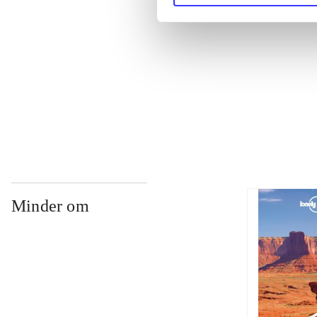
...
...
...
Minder om