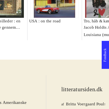
illeder : en
USA : on the road
Tro, håb & kær
se gennem
Jacob Holdts
Louisiana (m
Feedback
litteratursiden.dk
d
dts Amerikanske
Britta Voergaard Poulse
af