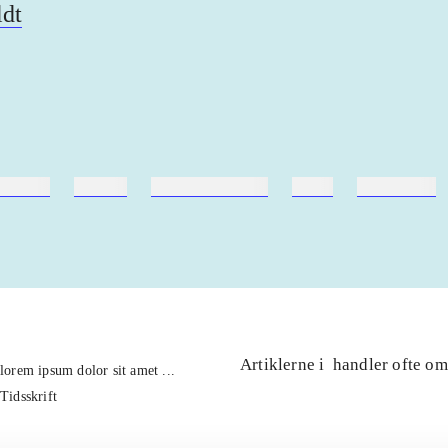
ldt
ebøger
ridning
hestesygdomme
vokal
sygdomme
Artiklerne i
handler ofte om
lorem ipsum dolor sit amet ...
Tidsskrift