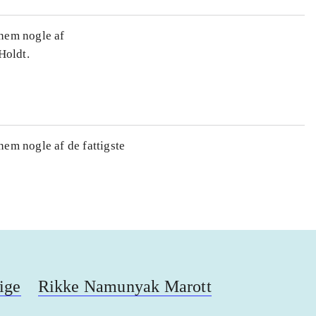
nem nogle af
Holdt.
em nogle af de fattigste
tige
Rikke Namunyak Marott