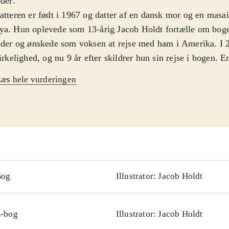
eder
.
atteren er født i 1967 og datter af en dansk mor og en masai
ya. Hun oplevede som 13-årig Jacob Holdt fortælle om bo
eder og ønskede som voksen at rejse med ham i Amerika. I 
virkelighed, og nu 9 år efter skildrer hun sin rejse i bogen.
e gennem 23 stater i en gammel varebil hvor hun og Jacob 
æs hele vurderingen
amme mennesker, som J.H. skildrede i sin første bog. Med 
hun virkelig prøvet grænser af i mødet med både Ku Klux Kl
kere og andre i bunden af det amerikanske samfund. En velf
mentarisk beretning hvor ikke mindst de mange store flotte 
udgør mere end halvdelen af bogen, er med til at fortælle h
b Holdt rejste landet tyndt i 1970'erne med diasshowet Am
eder, og hans bog udkom første gang i 1977. Nærværende bog
Bog
Illustrator: Jacob Holdt
ængelse heraf. Der findes ikke andet tilsvarende materiale
æt illustrerer det fattige USA
.
-bog
Illustrator: Jacob Holdt
ærværende og farverig dokumentarisk beretning om forfatte