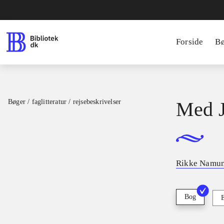
Forside
B
Bøger / faglitteratur / rejsebeskrivelser
Med J
Rikke Namun
Bog