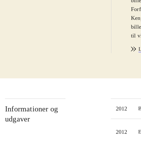
bill
Forf
Ken
bill
til 
rejs
L
de s
får 
truc
doku
som 
Jaco
bill
Informationer og
2012
forl
udgaver
og t
2012
E
En n