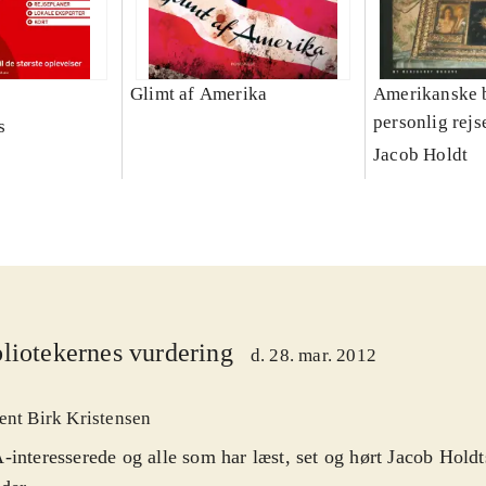
Glimt af Amerika
Amerikanske b
personlig rej
s
ghettoen
Jacob Holdt
liotekernes vurdering
d. 28. mar. 2012
ent Birk Kristensen
interesserede og alle som har læst, set og hørt Jacob Hol