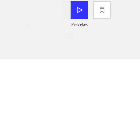
loading
Prøvelæs
...
...
...
...
...
...