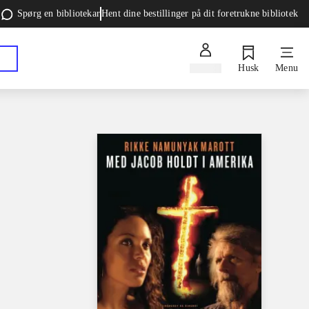
Spørg en bibliotekar
Hent dine bestillinger på dit foretrukne bibliotek
Log ind
Husk
Menu