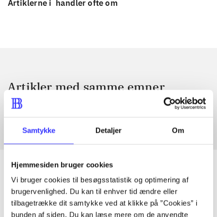
Artiklerne i
handler ofte om
Artikler med samme emner
Fra
Samtykke
Detaljer
Om
Hjemmesiden bruger cookies
Vi bruger cookies til besøgsstatistik og optimering af
brugervenlighed. Du kan til enhver tid ændre eller
Artikler
tilbagetrække dit samtykke ved at klikke på ”Cookies” i
Alle registrerede artikler fordelt på udgivelser
bunden af siden. Du kan læse mere om de anvendte