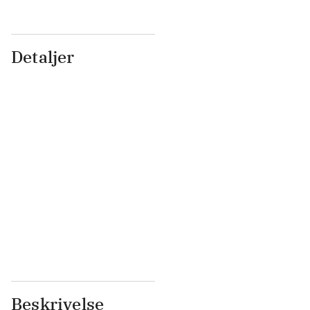
Detaljer
...
...
...
...
...
...
...
...
...
...
...
...
Beskrivelse