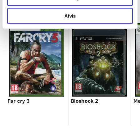
Minder om
Afvis
Far cry 3
Bioshock 2
Me