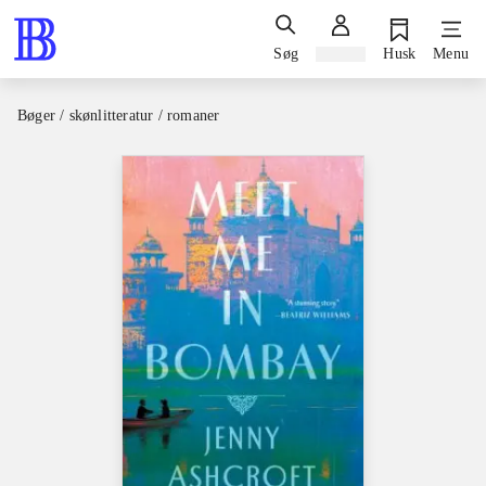
Søg
Log ind
Husk
Menu
Bøger / skønlitteratur / romaner