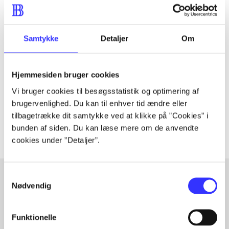
Tidsskrift
Samtykke
Detaljer
Om
Artiklen er en del af
Hjemmesiden bruger cookies
lorem ipsum dolor sit amet ...
Vi bruger cookies til besøgsstatistik og optimering af
Tidsskrift
brugervenlighed. Du kan til enhver tid ændre eller
Artiklerne i
handler ofte om
tilbagetrække dit samtykke ved at klikke på ”Cookies” i
bunden af siden. Du kan læse mere om de anvendte
cookies under ”Detaljer”.
Samtykkevalg
Nødvendig
Artikler med samme emner
Fra
Funktionelle