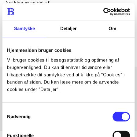
Artiklen er en del af
lorem ipsum dolor sit amet ...
Tidsskrift
Samtykke
Detaljer
Om
Artiklerne i
handler ofte om
Hjemmesiden bruger cookies
Vi bruger cookies til besøgsstatistik og optimering af
brugervenlighed. Du kan til enhver tid ændre eller
tilbagetrække dit samtykke ved at klikke på ”Cookies” i
bunden af siden. Du kan læse mere om de anvendte
cookies under ”Detaljer”.
Artikler med samme emner
Fra
Samtykkevalg
Nødvendig
Funktionelle