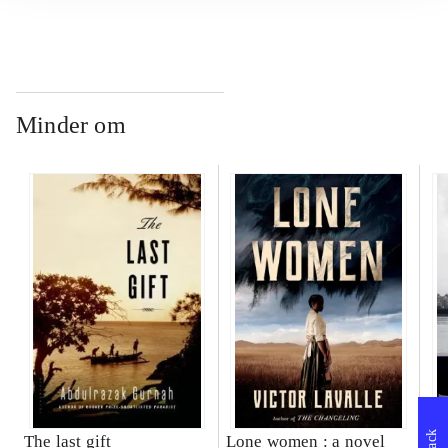
Minder om
The last gift
Lone women : a novel
Bl