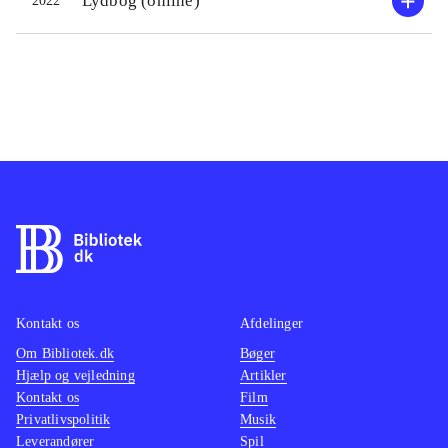
Lydbog (online)
2022
Kontakt os
Afdelinger
Om Bibliotek.dk
Bøger
Hjælp og vejledning
Artikler
Kontakt os
Film
Privatlivspolitik
Musik
Leverandører
Spil