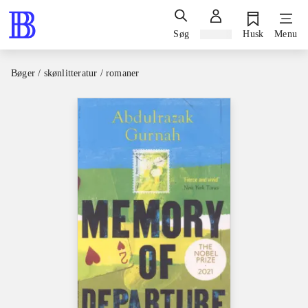
Søg
Log ind
Husk
Menu
Bøger / skønlitteratur / romaner