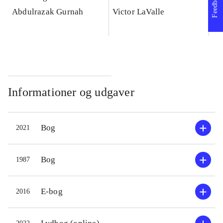
Feedback
Abdulrazak Gurnah
Victor LaValle
Sa
Ra
Informationer og udgaver
Bog
2021
Bog
1987
E-bog
2016