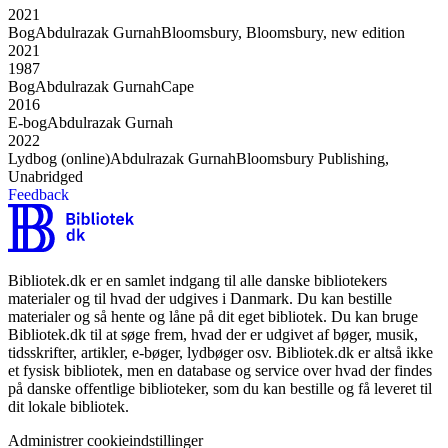
2021
Bog
Abdulrazak Gurnah
Bloomsbury, Bloomsbury, new edition
2021
1987
Bog
Abdulrazak Gurnah
Cape
2016
E-bog
Abdulrazak Gurnah
2022
Lydbog (online)
Abdulrazak Gurnah
Bloomsbury Publishing,
Unabridged
Feedback
Bibliotek.dk er en samlet indgang til alle danske bibliotekers
materialer og til hvad der udgives i Danmark. Du kan bestille
materialer og så hente og låne på dit eget bibliotek. Du kan bruge
Bibliotek.dk til at søge frem, hvad der er udgivet af bøger, musik,
tidsskrifter, artikler, e-bøger, lydbøger osv. Bibliotek.dk er altså ikke
et fysisk bibliotek, men en database og service over hvad der findes
på danske offentlige biblioteker, som du kan bestille og få leveret til
dit lokale bibliotek.
Administrer cookieindstillinger