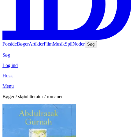
Forside
Bøger
Artikler
Film
Musik
Spil
Noder
Søg
Søg
Log ind
Husk
Menu
Bøger / skønlitteratur / romaner