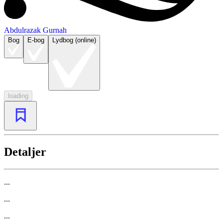
Abdulrazak Gurnah
Bog
E-bog
Lydbog (online)
loading
Detaljer
...
...
...