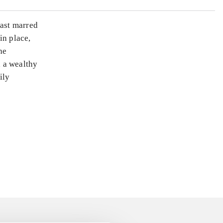
past marred
in place,
he
h a wealthy
ily