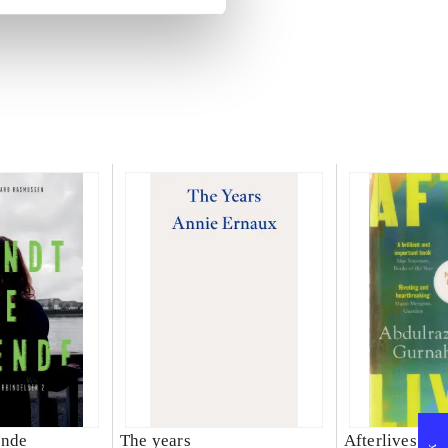
ende
The years
Afterlives