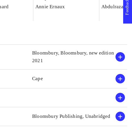
Feedback
aard
Annie Ernaux
Abdulrazak G
Bloomsbury, Bloomsbury, new edition
2021
Cape
Bloomsbury Publishing, Unabridged