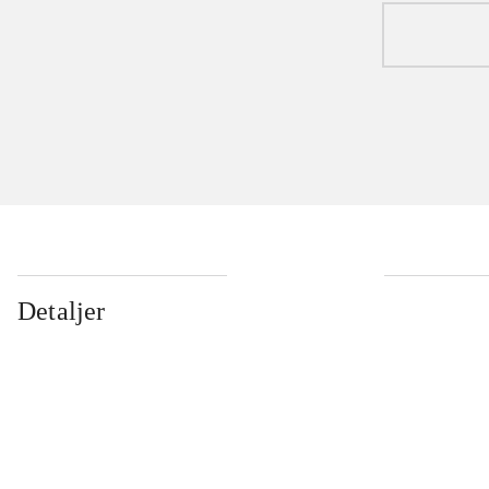
Detaljer
...
...
...
...