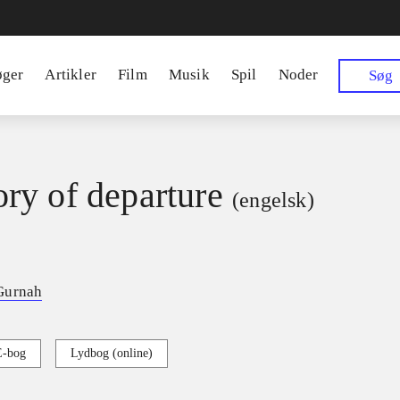
øger
Artikler
Film
Musik
Spil
Noder
Søg
y of departure
(engelsk)
Gurnah
E-bog
Lydbog (online)