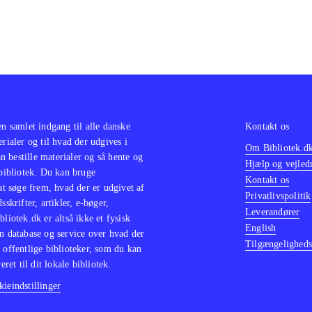
en samlet indgang til alle danske
Kontakt os
erialer og til hvad der udgives i
Om Bibliotek.d
 bestille materialer og så hente og
Hjælp og vejled
 bibliotek. Du kan bruge
Kontakt os
 at søge frem, hvad der er udgivet af
Privatlivspolitik
sskrifter, artikler, e-bøger,
Leverandører
bliotek.dk er altså ikke et fysisk
English
n database og service over hvad der
Tilgængeligheds
 offentlige biblioteker, som du kan
eret til dit lokale bibliotek.
ieindstillinger