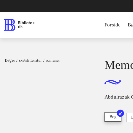
Forside
B
Bøger / skønlitteratur / romaner
Memor
Abdulrazak 
Bog