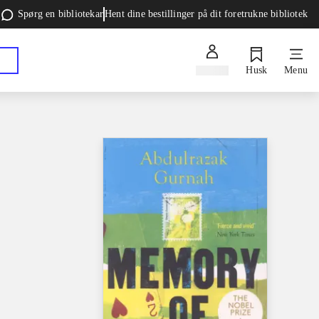
Spørg en bibliotekar
Hent dine bestillinger på dit foretrukne bibliotek
Log ind
Husk
Menu