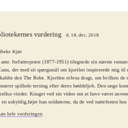
liotekernes vurdering
d. 18. dec. 2018
ibeke Kjær
amr. forfatterpræst (1877-1951) tilegnede sin største roma
nn, der med sit spørgsmål om kjortlen inspirerede mig til
kaldte den The Robe. Kjortlen erJesu dragt, om hvilken de
onærer spillede terning efter deres bøddeljob. Den unge k
ellus vinder. Knuget ved sin viden om at have været anve
en uskyldig,føjer han soldaterne, da de ved nattefesten hos
til at iføre sig sin gevinst. Han bliver ikke siden den samm
æs hele vurderingen
es totalt, Hvem var den unge, modige galilæer, oghvori bes
 mindst hans forunderlige indflydelse på mennesket? Sin tran