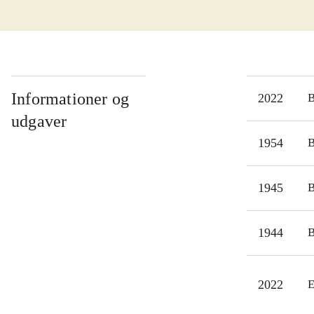
mere
fort
med 
beva
nuda
Informationer og
2022
fors
udgaver
1969
1954
her
1945
1944
2022
E