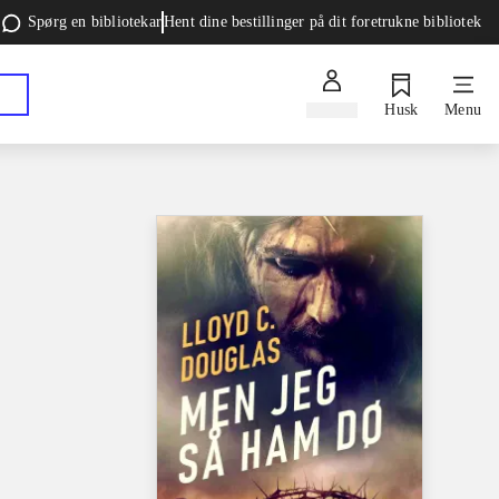
Spørg en bibliotekar
Hent dine bestillinger på dit foretrukne bibliotek
Log ind
Husk
Menu