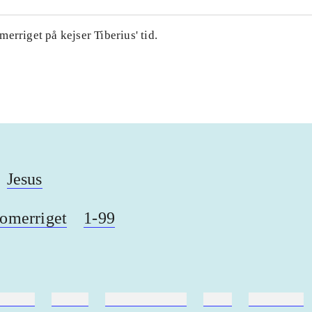
erriget på kejser Tiberius' tid.
Jesus
omerriget
1-99
ebøger
ridning
hestesygdomme
vokal
sygdomme