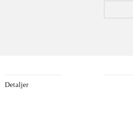
Detaljer
...
...
...
...