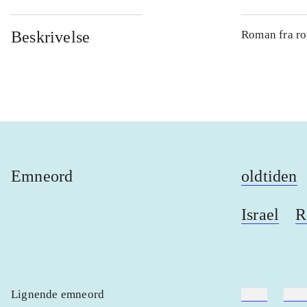
Beskrivelse
Roman fra rom
Emneord
oldtiden
Israel
R
Lignende emneord
heste
børn