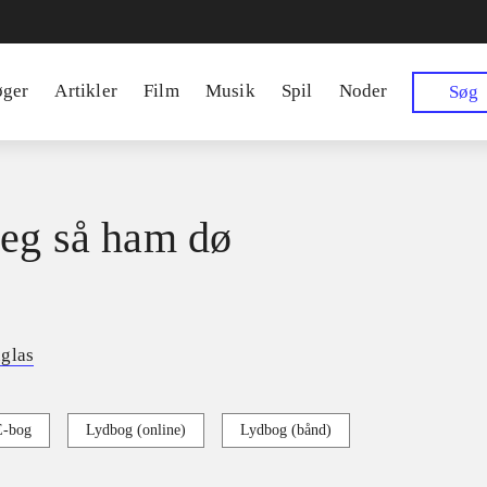
øger
Artikler
Film
Musik
Spil
Noder
Søg
eg så ham dø
glas
E-bog
Lydbog (online)
Lydbog (bånd)