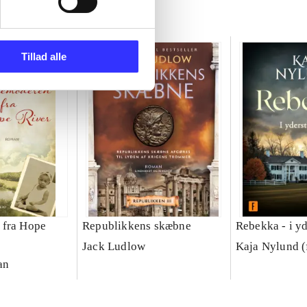
Tillad alle
 fra Hope
Republikkens skæbne
Rebekka - i y
Jack Ludlow
Kaja Nylund (
an