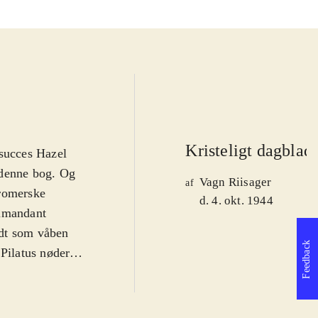
Kristeligt dagblad
nsucces Hazel
 denne bog. Og
Vagn Riisager
af
 romerske
d. 4. okt. 1944
ommandant
ndt som våben
Feedback
 Pilatus nøder
e, hans livsbane
tod hans tro og
g til at vide