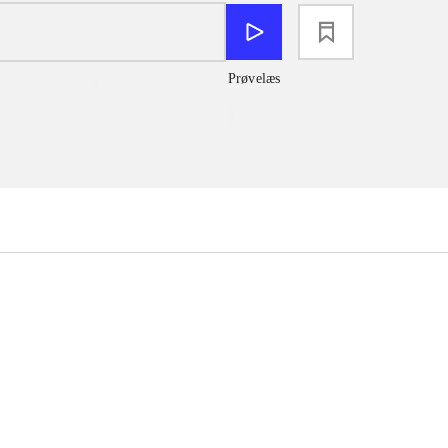
loading
Prøvelæs
...
...
...
...
...
...