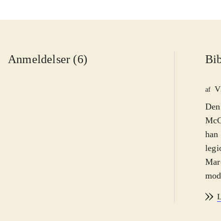
Anmeldelser (6)
Bib
V
af
Den 
McCa
han 
legi
Marc
mod 
ham 
L
ændr
ikke