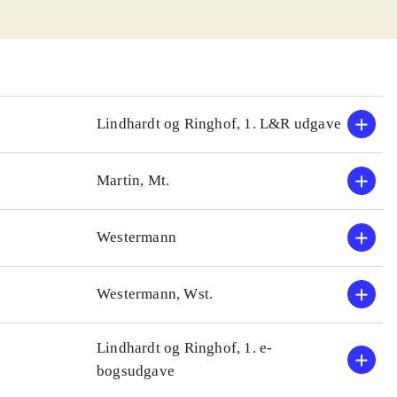
ninger kan
orisk lys og
ig. overs, er
er skreven
nsens velkendte
Lindhardt og Ringhof, 1. L&R udgave
dg. Det kom i
g anbefales
Martin, Mt.
Westermann
Westermann, Wst.
Lindhardt og Ringhof, 1. e-
bogsudgave