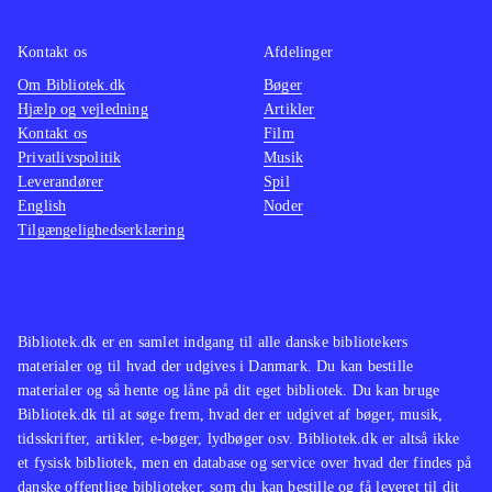
nævnes - det er de respektive
Pain" e
konsollers flotteste titler til dato. Det
Som si
Kontakt os
Afdelinger
lover godt for næste spil i serien
.
Zeroes"
Om Bibliotek.dk
Bøger
De gameplay-mæssige ændringer
gennema
Hjælp og vejledning
Artikler
Kontakt os
leder tankerne hen på "Splinter Cell"-
Film
forgæn
Privatlivspolitik
Musik
serien og "Batman"-spillene i
ændrin
Leverandører
Spil
Arkham-serien
.
ellers 
English
Noder
Både de trofaste MGS-fans samt
ikke mi
Tilgængelighedserklæring
tilhængere af den vanskelige stealth-
spillen
genre, vil være rigtig godt underholdt
Metal g
her. Spændende action, super grafik
meget 
Bibliotek.dk er en samlet indgang til alle danske bibliotekers
og stemningsmættet dialog af fine
sine fo
materialer og til hvad der udgives i Danmark. Du kan bestille
skuespillere. Eneste lille minus er
ændrin
materialer og så hente og låne på dit eget bibliotek. Du kan bruge
den lidt korte handling
.
denne l
Bibliotek.dk til at søge frem, hvad der er udgivet af bøger, musik,
tidsskrifter, artikler, e-bøger, lydbøger osv. Bibliotek.dk er altså ikke
Pain" 
et fysisk bibliotek, men en database og service over hvad der findes på
serien
danske offentlige biblioteker, som du kan bestille og få leveret til dit