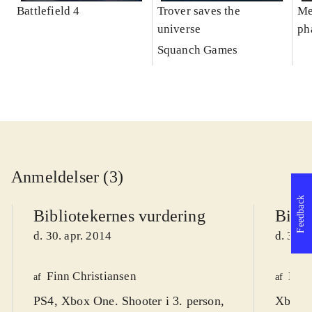
Battlefield 4
Trover saves the
Me
universe
ph
es
Squanch Games
Anmeldelser (3)
Feedback
Bibliotekernes vurdering
Bibli
d. 30. apr. 2014
d. 30. 
Finn Christiansen
Henr
af
af
PS4, Xbox One. Shooter i 3. person,
Xbox 36