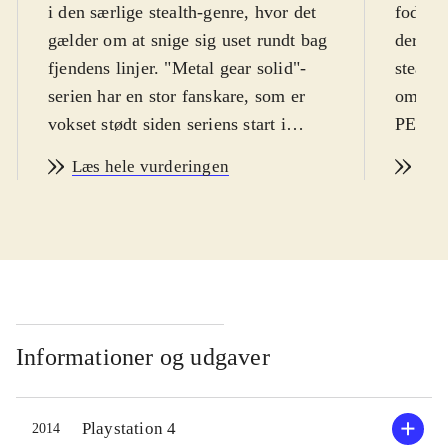
i den særlige stealth-genre, hvor det
fodspo
gælder om at snige sig uset rundt bag
der by
fjendens linjer. "Metal gear solid"-
stealth
serien har en stor fanskare, som er
omkrin
vokset stødt siden seriens start i
PEGI 
1987. Stealth-genren henvender sig
Den le
Læs hele vurderingen
Læs
primært til de lidt ældre spillere, fra
spilde
15 år, som tålmodigt kan overskue
efterhå
banerne og beherske sig i brugen af
Gear So
aftrækkeren. Sværhedsgraden er
Det ny
lettere end seriens standard, men
kort ti
stadig ret udfordrende. Sproget er
Walker"
engelsk. PEGI: 18 og ikoner for vold
70'erne
Informationer og udgaver
og grimt sprog
.
Snake 
Spillet foregår i 1975 og er altså en
Sutherl
Playstation 4
2014
prequel til seriens oprindelige
hemmel