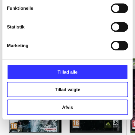
Funktionelle
Statistik
Xbox 360 classics
Gå til serien
Marketing
Tillad alle
Tillad valgte
Afvis