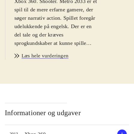
Xbox 360. Shooter. Metro 2033 er et
spil til de mere erfarne gamere, der
søger narrativ action. Spillet foregår
udelukkende på engelsk. Der er en
del tale og der kræves
sprogkundskaber at kunne spille
spillet optimalt. Fra 12 år. PEGI: 16
Læs hele vurderingen
pga. vold, narko og profaniteter
.
Året er 2033 og vi er i et
postapokalyptisk Moskva. Alle lever
i hovedstadens undergrundsbane.
Over jorden er alt kaos pga. fx
stråling. Dæmonlignende væsener er
begyndt at finde vej til undergrunden.
Informationer og udgaver
Man spiller som Artyom, en ung fyr
der har missionen, at aflevere en