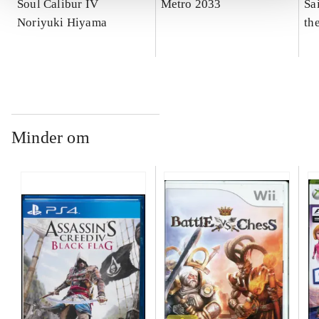
Soul Calibur IV
Metro 2033
Sai
Noriyuki Hiyama
th
Minder om