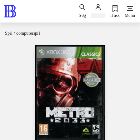
Søg
Log ind
Husk
Menu
Spil / computerspil