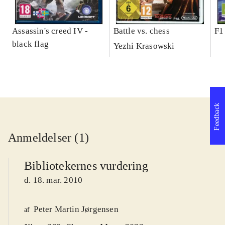
Assassin's creed IV -
Battle vs. chess
F1
black flag
Yezhi Krasowski
Feedback
Anmeldelser (1)
Bibliotekernes vurdering
d. 18. mar. 2010
Peter Martin Jørgensen
af