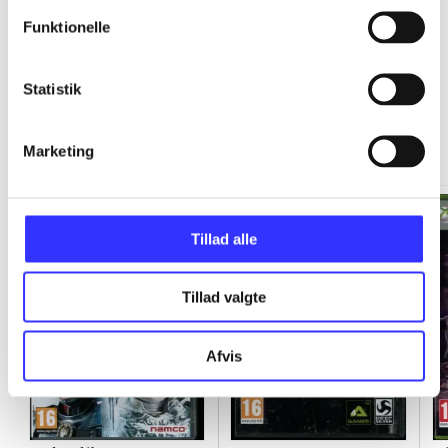
Funktionelle
Statistik
Xbox 360 classics
Gå til serien
Marketing
Tillad alle
Tillad valgte
Afvis