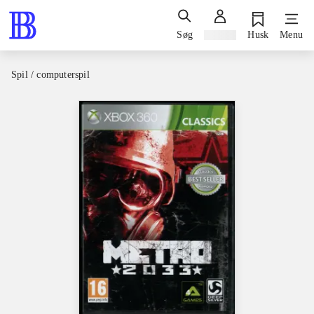
Søg
Log ind
Husk
Menu
Spil / computerspil