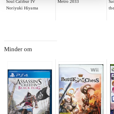
Soul Calibur IV
Metro 2033
Sai
Noriyuki Hiyama
th
Minder om