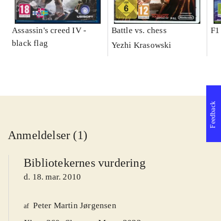
Assassin's creed IV -
Battle vs. chess
F1
black flag
Yezhi Krasowski
Feedback
Anmeldelser (1)
Bibliotekernes vurdering
d. 18. mar. 2010
Peter Martin Jørgensen
af