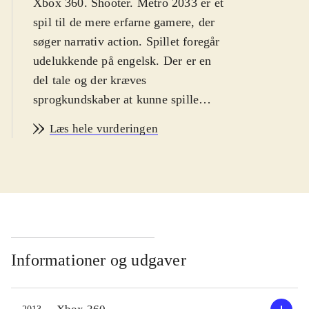
Xbox 360. Shooter. Metro 2033 er et
spil til de mere erfarne gamere, der
søger narrativ action. Spillet foregår
udelukkende på engelsk. Der er en
del tale og der kræves
sprogkundskaber at kunne spille
spillet optimalt. Fra 12 år. PEGI: 16
Læs hele vurderingen
pga. vold, narko og profaniteter
.
Året er 2033 og vi er i et
postapokalyptisk Moskva. Alle lever
i hovedstadens undergrundsbane.
Over jorden er alt kaos pga. fx
stråling. Dæmonlignende væsener er
begyndt at finde vej til undergrunden.
Informationer og udgaver
Man spiller som Artyom, en ung fyr
der har missionen, at aflevere en