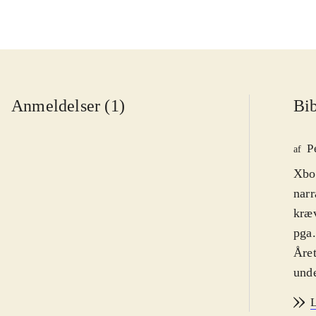
Anmeldelser (1)
Bib
P
af
Xbox
narr
kræv
pga.
Året
unde
væse
L
ung 