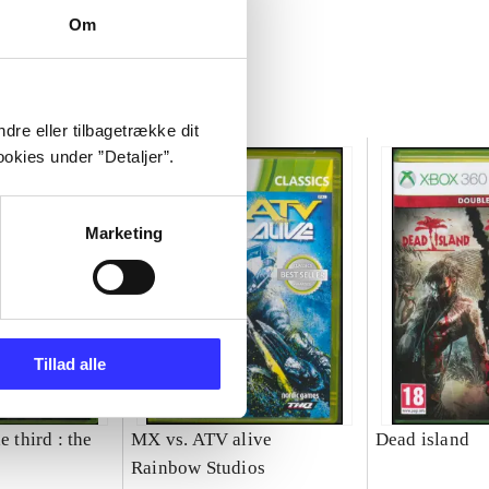
Om
dre eller tilbagetrække dit
okies under ”Detaljer”.
Marketing
Tillad alle
e third : the
MX vs. ATV alive
Dead island
Rainbow Studios