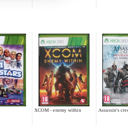
XCOM - enemy within
Assassin's cre