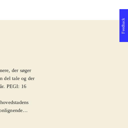
Feedback
mere, der søger
n del tale og der
 år. PEGI: 16
i hovedstadens
monlignende
som Artyom, en
rgrundsstation.