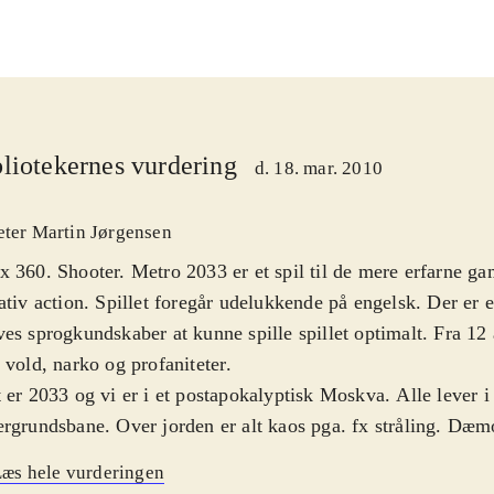
liotekernes vurdering
d. 18. mar. 2010
eter Martin Jørgensen
 360. Shooter. Metro 2033 er et spil til de mere erfarne ga
ativ action. Spillet foregår udelukkende på engelsk. Der er e
es sprogkundskaber at kunne spille spillet optimalt. Fra 12
 vold, narko og profaniteter
.
 er 2033 og vi er i et postapokalyptisk Moskva. Alle lever 
rgrundsbane. Over jorden er alt kaos pga. fx stråling. Dæ
ner er begyndt at finde vej til undergrunden. Man spiller 
æs hele vurderingen
fyr der har missionen, at aflevere en besked til en nabounde