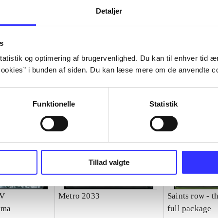
Detaljer
s
atistik og optimering af brugervenlighed. Du kan til enhver tid æn
ookies” i bunden af siden. Du kan læse mere om de anvendte co
Funktionelle
Statistik
Tillad valgte
IV
Metro 2033
Saints row - th
ama
full package