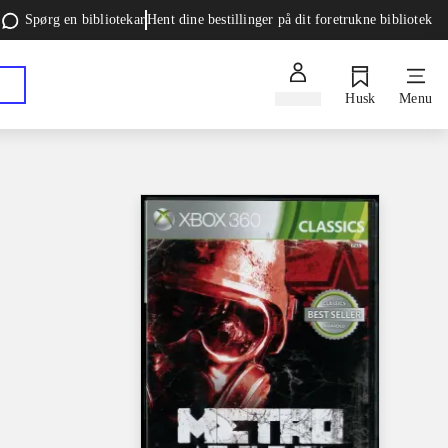
Spørg en bibliotekar
Hent dine bestillinger på dit foretrukne bibliotek
Log ind
Husk
Menu