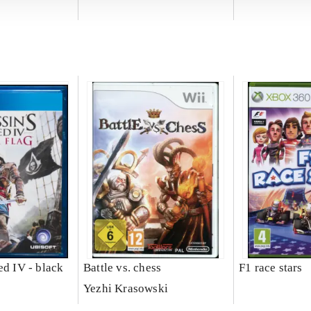
ed IV - black
Battle vs. chess
F1 race stars
Yezhi Krasowski