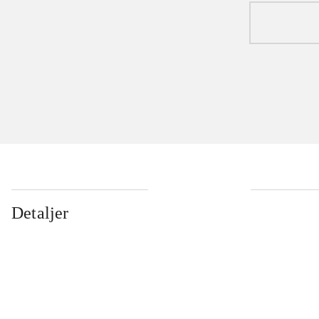
Detaljer
...
...
...
...