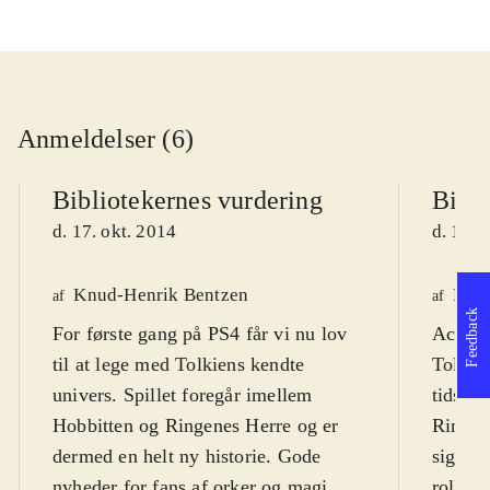
Anmeldelser (6)
Bibliotekernes vurdering
Bibli
d. 17. okt. 2014
d. 19. 
Knud-Henrik Bentzen
Fred
af
af
Feedback
For første gang på PS4 får vi nu lov
Actionp
til at lege med Tolkiens kendte
Tolkien
univers. Spillet foregår imellem
tidsmæ
Hobbitten og Ringenes Herre og er
Ringen
dermed en helt ny historie. Gode
sig til
nyheder for fans af orker og magi.
rollesp